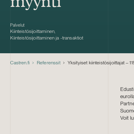
myynti
Palvelut
Kiinteistösijoittaminen
,
Kiinteistösijoittaminen ja -transaktiot
Castren.fi
Referenssit
Yksityiset kiinteistösijoittajat – 
Edusti
euroll
Partne
Suome
Voit 