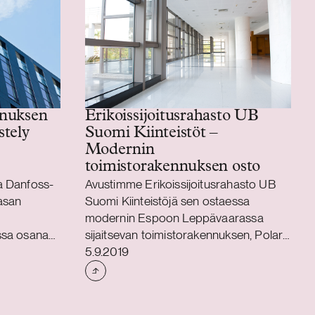
nnuksen
Erikoissijoitusrahasto UB
stely
Suomi Kiinteistöt –
Modernin
toimistorakennuksen osto
a Danfoss-
Avustimme Erikoissijoitusrahasto UB
asan
Suomi Kiinteistöjä sen ostaessa
modernin Espoon Leppävaarassa
ssa osana
sijaitsevan toimistorakennuksen, Polaris
Julkaistu
Vegan. Vegan vuokrattava pinta-ala on
5.9.2019
noin 6 000 neliömetriä ja se on osa
Polaris Business Parkia.