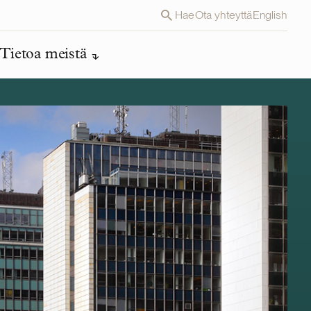
Hae
Ota yhteyttä
English
Tietoa meistä