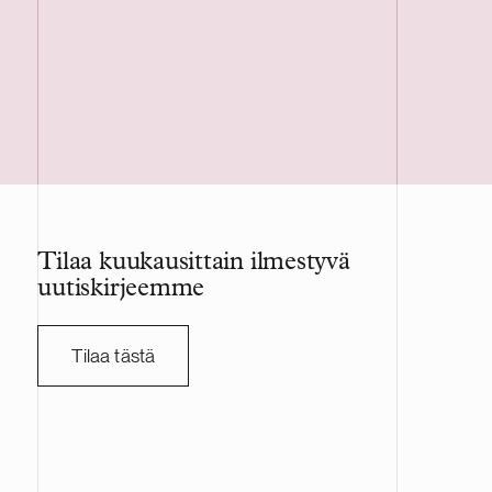
Kiinteistöl
LEED-ympäri
Tilaa kuukausittain ilmestyvä
uutiskirjeemme
Tilaa tästä