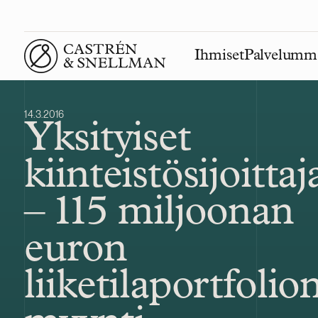
Ihmiset
Palvelumm
Front page
14.3.2016
Yksityiset
kiinteistösijoittaj
– 115 miljoonan
euron
liiketilaportfolio