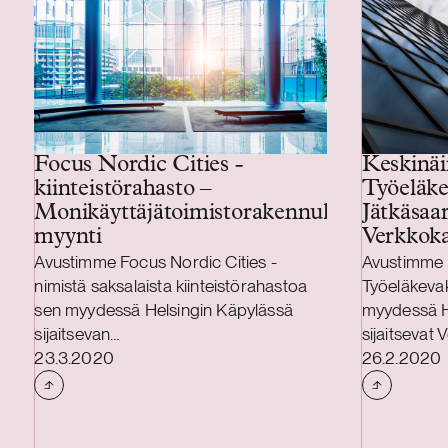
Focus Nordic Cities -
Keskinä
kiinteistörahasto –
Työeläke
Monikäyttäjätoimistorakennuksen
Jätkäsaa
myynti
Verkkoka
myynti
Avustimme Focus Nordic Cities -
Avustimme 
nimistä saksalaista kiinteistörahastoa
Työeläkeva
sen myydessä Helsingin Käpylässä
myydessä H
sijaitsevan
sijaitsevat
Julkaistu
Julkaistu
monikäyttäjätoimistorakennuksen.
23.3.2020
vuokratut t
26.2.2020
Kohteen vuokrattava pinta-ala on noin
vuokrattava
10 000 m 2 , ja se tunnetaan entisenä
neliömetriä,
Amerin pääkonttorina.
varasto-, to