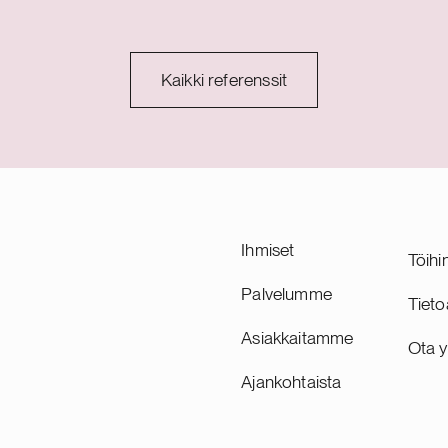
le on myönnetty hopeatason
stösertifikaatti.
Kaikki referenssit
Ihmiset
Töihi
Palvelumme
Tieto
Asiakkaitamme
Ota y
Ajankohtaista