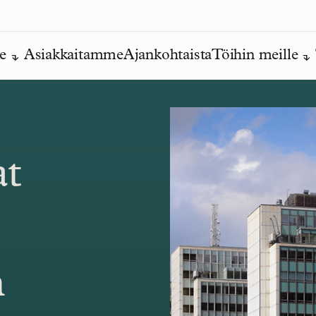
e
Asiakkaitamme
Ajankohtaista
Töihin meille
at
n