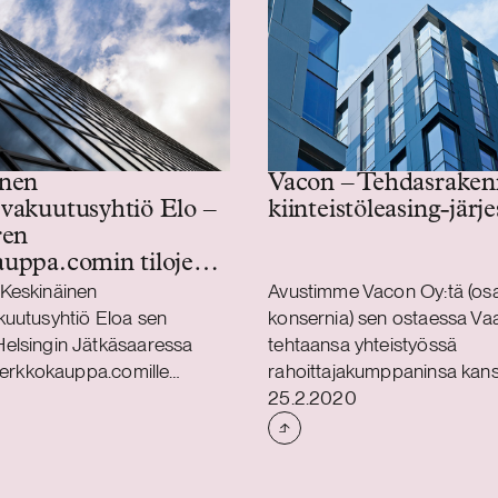
inen
Vacon – Tehdasrake
vakuutusyhtiö Elo –
kiinteistöleasing-järje
ren
uppa.comin tilojen
Keskinäinen
Avustimme Vacon Oy:tä (os
kuutusyhtiö Eloa sen
konsernia) sen ostaessa Va
elsingin Jätkäsaaressa
tehtaansa yhteistyössä
 Verkkokauppa.comille
rahoittajakumppaninsa kan
Julkaistu
ilat. Rakennuksen
kiinteistöleasing-järjestelyä.
25.2.2020
 pinta-ala on noin 17 600
 johon kuuluu logistiikka-,
imisto- ja myymälätiloja.