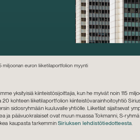
115 miljoonan euron liiketilaportfolion myynti
mme yksityisiä kiinteistösijoittajia, kun he myivät noin 115 milj
a 20 kohteen liiketilaportfolion kiinteistövarainhoitoyhtiö Siriu
rsin sidosryhmään kuuluvalle yhtiölle. Liiketilat sijaitsevat ym
a ja päävuokralaiset ovat muun muassa Tokmanni, S-ryhmä 
lukea kaupasta tarkemmin
Siriuksen lehdistötiedotteesta
.