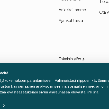
Tieto
 ja sen vuosittainen
Asiakkaitamme
on noin 10 miljardia Ruotsin
Ota y
vustamme HANZA:a tässä
Ajankohtaista
sa yhteistyössä ruotsalaisen
misto Lindahlin kanssa.
Takaisin ylös ⬏
 ja
teitä
me
Yleiset sopimusehdot
äjäkokemuksen parantamiseen. Valinnoistasi riippuen käytämme
ja
sivuston kävijämäärien analysoimiseen ja sosiaalisen median omi
Oikeudellinen tiedonanto
taa evästeasetuksiasi sivun alareunassa olevasta linkistä.
Tietosuojailmoitus