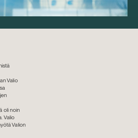
nistä
an Valio
ssa
jen
 oli noin
. Valio
myötä Valion