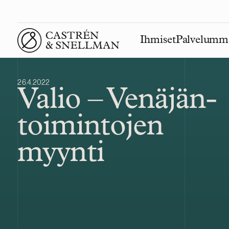
Ihmiset
Palvelumm
Front page
26.4.2022
Valio – Venäjän-
toimintojen
myynti