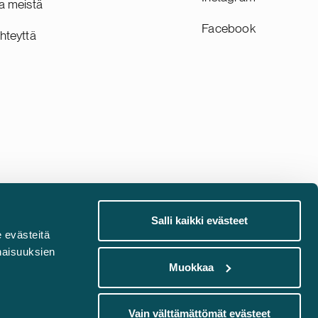
a meistä
on lähes 200 asiantuntijaa Helsingissä
Facebook
ja Tampereella.
hteyttä
Salli kaikki evästeet
 evästeitä
Eettinen ilmoituskanava
naisuuksien
Muokkaa
Varoitus kalasteluyrityksistä
communications@castren.fi
Vain välttämättömät evästeet