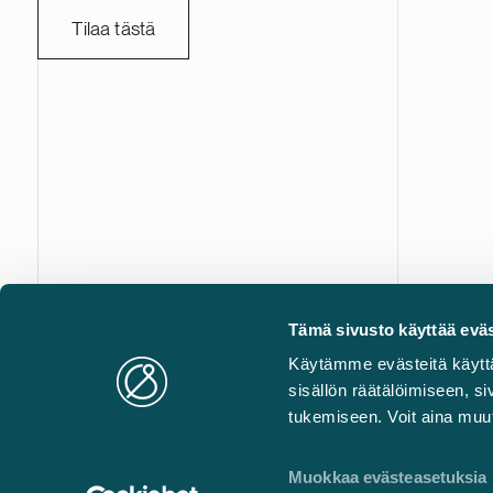
työntekijää,
Tilaa tästä
liikevaihto 
kruunua. A
transaktios
asianajotoi
Castrén & Snellman on täyden palvelun asianajotoimisto
Tämä sivusto käyttää eväs
edelläkävijä kaikilla liikejuridiikan erikoisaloilla. Yhdistäm
Käytämme evästeitä käytt
juridisen huippuosaamisen, liiketoiminnan ymmärryksen 
sisällön räätälöimiseen, 
teknologian kilpailueduksesi.
tukemiseen. Voit aina muut
Muokkaa evästeasetuksia
© Castrén & Snellman Attorneys Ltd