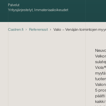
Palvelut
Yritysjärjestelyt
,
Immateriaalioikeudet
Castren.fi
Referenssit
Valio – Venäjän-toimintojen myyn
Neuvo
Velkom
sulate
Viola
myytäv
tuotem
Valion
5 pros
päätti
kaikki