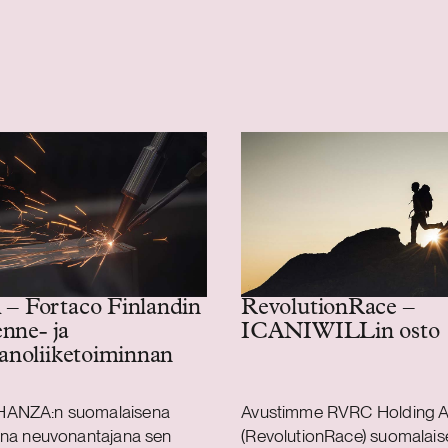
 Fortaco Finlandin
RevolutionRace –
enne- ja
ICANIWILLin osto
anoliiketoiminnan
HANZA:n suomalaisena
Avustimme RVRC Holding A
ena neuvonantajana sen
(RevolutionRace) suomalai