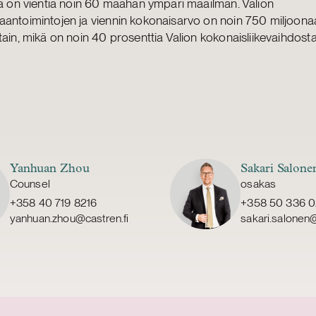
la on vientiä noin 60 maahan ympäri maailman. Valion
aantoimintojen ja viennin kokonaisarvo on noin 750 miljoon
tain, mikä on noin 40 prosenttia Valion kokonaisliikevaihdosta
Yanhuan Zhou
Sakari Salone
Counsel
osakas
+358 40 719 8216
+358 50 336 
yanhuan.zhou@castren.fi
sakari.salonen@