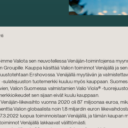
ti
imme Valiota sen neuvotellessa Venäjän-toimintojensa myyn
 Groupille. Kauppa käsittää Valion toiminnot Venäjällä ja sen
juustotehtaan Ershovossa. Venäjällä myytävän ja valmistettav
® -sulatejuuston tuotemerkki kuuluu myös kauppaan. Suome
ien, Valion Suomessa valmistamien Valio Viola® -tuorejuusto
erkkioikeudet sen sijaan eivät kuulu kauppaan.
 Venäjän-liikevaihto vuonna 2020 oli 87 miljoonaa euroa, mikä
enttia Valion globaalista noin 1,8 miljardin euron liikevaihdosta
 7.3.2022 luopua toiminnoistaan Venäjällä, ja tämän kaupan 
 toiminnot Venäjällä lakkaavat välittömästi.