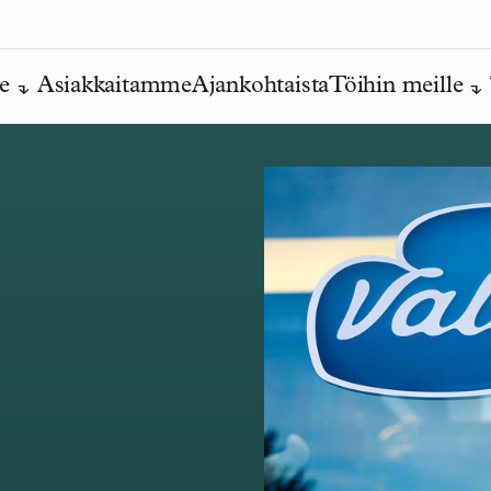
e
Asiakkaitamme
Ajankohtaista
Töihin meille