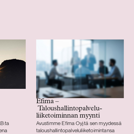
Efima –
Taloushallintopalvelu­
liiketoiminnan myynti
B:ta
Avustimme Efima Oyj:tä sen myydessä
sena
taloushallintopalveluliiketoimintansa