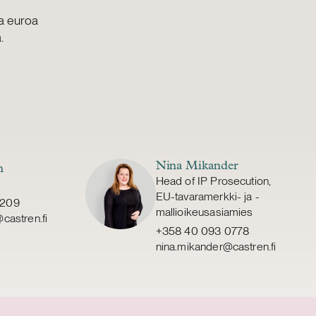
aa euroa
.
Nina Mikander
n
Head of IP Prosecution,
EU-tavaramerkki- ja -
0209
mallioikeusasiamies
castren.fi
+358 40 093 0778
nina.mikander@castren.fi