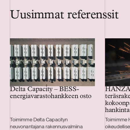
Uusimmat referenssit
Delta Capacity – BESS-
HANZA –
energiavarastohankkeen osto
teräsrak
kokoonp
hankinta
Toimimme Delta Capacityn
Toimimme 
neuvonantajana rakennusvalmiina
oikeudellis