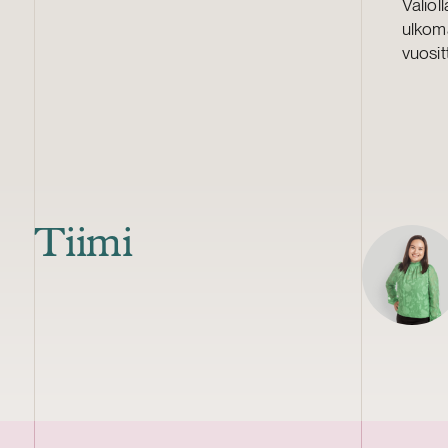
Valiol
ulkom
vuosit
Tiimi