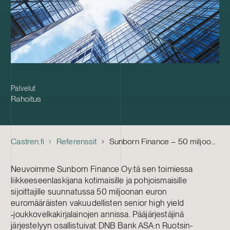
Palvelut
Rahoitus
Castren.fi
Referenssit
Sunborn Finance – 50 miljoonan euron joukkovelkakirjalaina-anti
Neuvoimme Sunborn Finance Oy:tä sen toimiessa
liikkeeseenlaskijana kotimaisille ja pohjoismaisille
sijoittajille suunnatussa 50 miljoonan euron
euromääräisten vakuudellisten senior high yield
‑joukkovelkakirjalainojen annissa. Pääjärjestäjinä
järjestelyyn osallistuivat DNB Bank ASA:n Ruotsin-