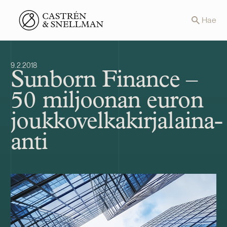
Front page
Hae
9.2.2018
Sunborn Finance –
50 miljoonan euron
joukkovelkakirjalaina-
anti