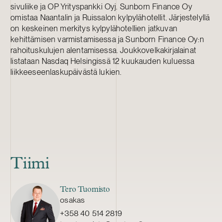
sivuliike ja OP Yrityspankki Oyj. Sunborn Finance Oy
omistaa Naantalin ja Ruissalon kylpylähotellit. Järjestelyllä
on keskeinen merkitys kylpylähotellien jatkuvan
kehittämisen varmistamisessa ja Sunborn Finance Oy:n
rahoituskulujen alentamisessa. Joukkovelkakirjalainat
listataan Nasdaq Helsingissä 12 kuukauden kuluessa
liikkeeseenlaskupäivästä lukien.
Tiimi
Tero Tuomisto
osakas
+358 40 514 2819