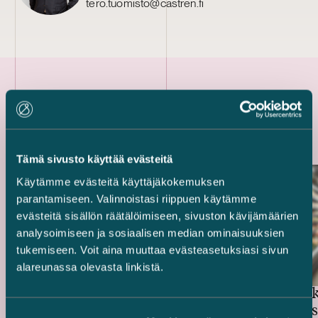
tero.tuomisto@castren.fi
Uusimmat referenssit
Tämä sivusto käyttää evästeitä
Käytämme evästeitä käyttäjäkokemuksen
parantamiseen. Valinnoistasi riippuen käytämme
evästeitä sisällön räätälöimiseen, sivuston kävijämäärien
analysoimiseen ja sosiaalisen median ominaisuuksien
tukemiseen. Voit aina muuttaa evästeasetuksiasi sivun
alareunassa olevasta linkistä.
Swedbank
Rahoittajat ja
Trophin s
vientitakuulaitokset – 514,4