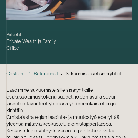
Palvelut
Private Wealth ja Family
Office
Castren.fi
Referenssit
Sukuomisteiset sisaryhtiöt – Osakassopimusten laatiminen
Laadimme sukuomisteisille sisaryhtiöille
osakassopimuskokonaisuudet, joiden avulla suvun
jäsenten tavoitteet yhtiöissä yhdenmukaistettiin ja
kirjattiin.
Omistajastrategian laadinta- ja muutostyö edellyttää
yleensä mittavia keskusteluja omistajaportaassa.
Keskustelujen yhteydessä on tarpeellista selvittää,
millaisia tulevaisuudennäkymiä kullakin omistajalla on ja