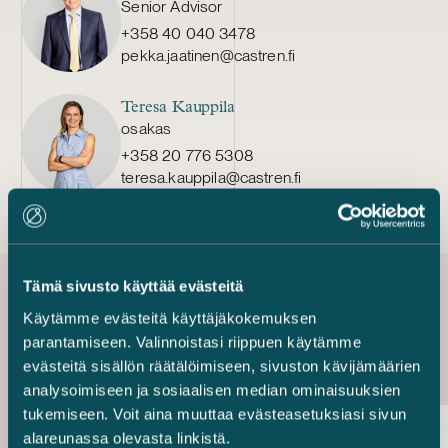
Senior Advisor
+358 40 040 3478
pekka.jaatinen@castren.fi
Teresa Kauppila
osakas
+358 20 776 5308
teresa.kauppila@castren.fi
Tämä sivusto käyttää evästeitä
Käytämme evästeitä käyttäjäkokemuksen
Uusimmat referenssit
parantamiseen. Valinnoistasi riippuen käytämme
evästeitä sisällön räätälöimiseen, sivuston kävijämäärien
analysoimiseen ja sosiaalisen median ominaisuuksien
tukemiseen. Voit aina muuttaa evästeasetuksiasi sivun
alareunassa olevasta linkistä.