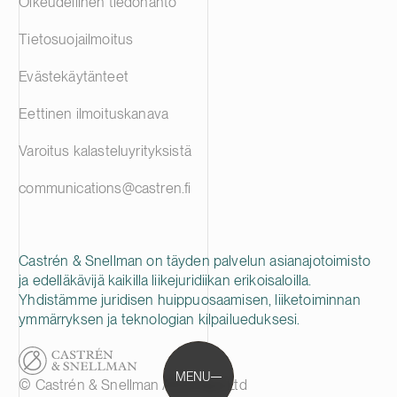
Oikeudellinen tiedonanto
Tietosuojailmoitus
Evästekäytänteet
Eettinen ilmoituskanava
Varoitus kalasteluyrityksistä
communications@castren.fi
Castrén & Snellman on täyden palvelun asianajotoimisto
ja edelläkävijä kaikilla liikejuridiikan erikoisaloilla.
Yhdistämme juridisen huippuosaamisen, liiketoiminnan
ymmärryksen ja teknologian kilpailueduksesi.
MENU
© Castrén & Snellman Attorneys Ltd