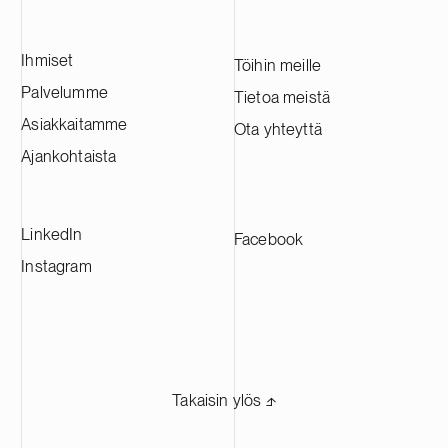
ja yrityspalveluiden aloilla.
aikana. Maali
Atlantic hallin
Ihmiset
Yhdysvaltain d
Töihin meille
sijoitusstrat
Palvelumme
Tietoa meistä
transaktiossa
Asiakkaitamme
Ota yhteyttä
kansainvälisen
Weiss, Rifkin
Ajankohtaista
kanssa.
LinkedIn
Facebook
Instagram
Takaisin ylös ⬏