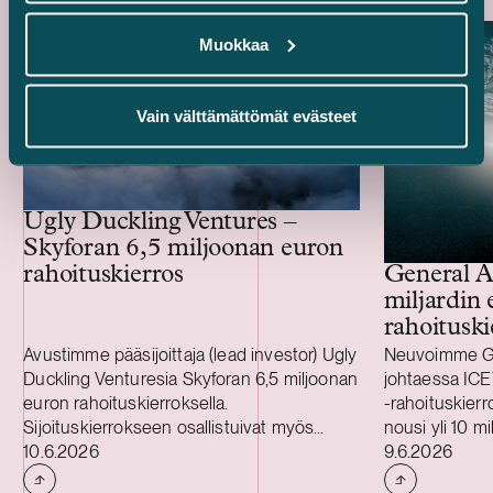
Muokkaa
Vain välttämättömät evästeet
Ugly Duckling Ventures –
Skyforan 6,5 miljoonan euron
rahoituskierros
General A
miljardin 
rahoituski
Avustimme pääsijoittaja (lead investor) Ugly
Neuvoimme Gen
Duckling Venturesia Skyforan 6,5 miljoonan
johtaessa ICE
euron rahoituskierroksella.
-rahoituskierr
Sijoituskierrokseen osallistuivat myös
nousi yli 10 m
Julkaistu
Julkaistu
Eviny Ventures, LUMO Labs ja EIC Fund
10.6.2026
rahoituskierr
9.6.2026
sekä rahoittajana Business Finland. Sijoitus
(520 miljoonaa