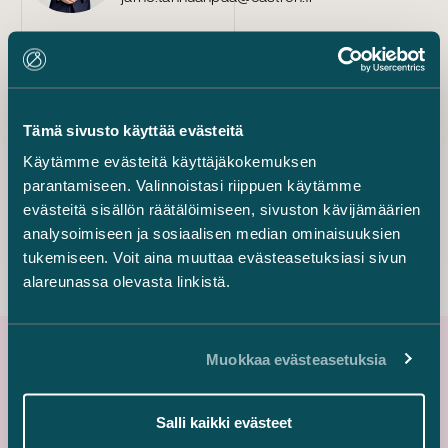
Salla Viitikko
Counsel
+358 40 773 6218
salla.viitikko@castren.fi
Tämä sivusto käyttää evästeitä
Käytämme evästeitä käyttäjäkokemuksen
Eveliina Tammela
parantamiseen. Valinnoistasi riippuen käytämme
osakas
evästeitä sisällön räätälöimiseen, sivuston kävijämäärien
+358 44 532 5022
analysoimiseen ja sosiaalisen median ominaisuuksien
eveliina.tammela@castren.fi
tukemiseen. Voit aina muuttaa evästeasetuksiasi sivun
alareunassa olevasta linkistä.
Muokkaa evästeasetuksia
Uusimmat referenssit
Salli kaikki evästeet