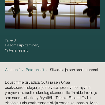
Palvelut
Pääomasijoittaminen
,
Yritysjärjestelyt
Castren.fi
Referenssit
Silvadata ja sen osakkeenomistajat – Silvadatan myynti Trimble-konsernille
Edustimme Silvadata Oy:tä ja sen 64:ää
osakkeenomistajaa järjestelyssä, jossa yhtiö myytiin
yhdysvaltalaiselle teknologiakonsernille Trimble Inc:lle ja
sen suomalaiselle tytäryhtiölle Trimble Finland Oy:lle.
Yhtiön suurin osakkeenomistaja ennen kauppaa oli Maa-