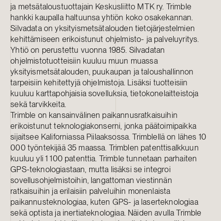
ja metsätaloustuottajain Keskusliitto MTK ry. Trimble
hankki kaupalla haltuunsa yhtiön koko osakekannan.
Silvadata on yksityismetsätalouden tietojärjestelmien
kehittämiseen erikoistunut ohjelmisto- ja palveluyritys.
Yhtiö on perustettu vuonna 1985. Silvadatan
ohjelmistotuotteisiin kuuluu muun muassa
yksityismetsätalouden, puukaupan ja taloushallinnon
tarpeisiin kehitettyjä ohjelmistoja. Lisäksi tuotteisiin
kuuluu karttapohjaisia sovelluksia, tietokonelaitteistoja
sekä tarvikkeita.
Trimble on kansainvälinen paikannusratkaisuihin
erikoistunut teknologiakonserni, jonka päätoimipaikka
sijaitsee Kaliforniassa Piilaaksossa. Trimblellä on lähes 10
000 työntekijää 35 maassa. Trimblen patenttisalkkuun
kuuluu yli 1 100 patenttia. Trimble tunnetaan parhaiten
GPS-teknologiastaan, mutta lisäksi se integroi
sovellusohjelmistoihin, langattoman viestinnän
ratkaisuihin ja erilaisiin palveluihin monenlaista
paikannusteknologiaa, kuten GPS- ja laserteknologiaa
sekä optista ja inertiateknologiaa. Näiden avulla Trimble