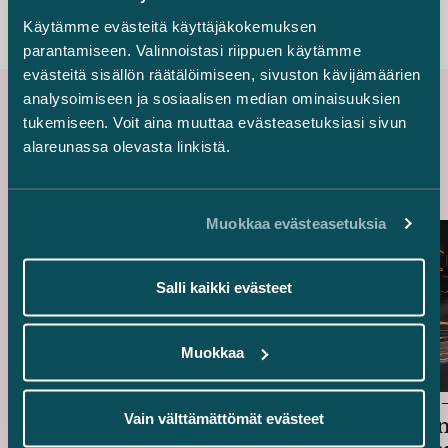
Käytämme evästeitä käyttäjäkokemuksen
parantamiseen. Valinnoistasi riippuen käytämme
evästeitä sisällön räätälöimiseen, sivuston kävijämäärien
analysoimiseen ja sosiaalisen median ominaisuuksien
tukemiseen. Voit aina muuttaa evästeasetuksiasi sivun
Uusimmat referenssit
alareunassa olevasta linkistä.
Muokkaa evästeasetuksia
Salli kaikki evästeet
Muokkaa
Delta Capacity – BESS-
HANZA – 
Vain välttämättömät evästeet
energiavarastohankkeen osto
teräsraken