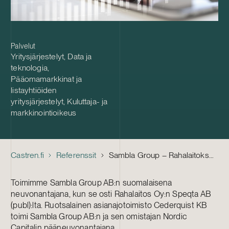
Palvelut
Yritysjärjestelyt
,
Data ja
teknologia
,
Pääomamarkkinat ja
listayhtiöiden
yritysjärjestelyt
,
Kuluttaja- ja
markkinointioikeus
Castren.fi
Referenssit
Sambla Group – Rahalaitoksen osto
Toimimme Sambla Group AB:n suomalaisena
neuvonantajana, kun se osti Rahalaitos Oy:n Speqta AB
(publ):lta. Ruotsalainen asianajotoimisto Cederquist KB
toimi Sambla Group AB:n ja sen omistajan Nordic
Capitalin pääneuvonantajana.