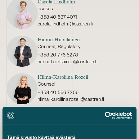
Carola Lindholm
osakas
+358 40 537 4071
carola.lindholm@castren.fi
Hannu Huotilainen
Counsel, Regulatory
+358 20 776 5278
hannu.huotilainen@castren.fi
Hilma-Karoliina Rozell
Counsel
+358 40 566 7256
hilma-karoliina.rozell@castren.fi
Piia Raappana
Counsel
+358 20 776 5466
piia.raappana@castren.fi
Tämä sivusto käyttää evästeitä