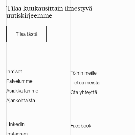
HANZA:lla on n
Tilaa kuukausittain ilmestyvä
sen vuosittain
uutiskirjeemme
miljardia Ruo
HANZA:a tässä
ruotsalaisen a
Tilaa tästä
kanssa.
Ihmiset
Töihin meille
Palvelumme
Tietoa meistä
Asiakkaitamme
Ota yhteyttä
Ajankohtaista
LinkedIn
Facebook
Instagram