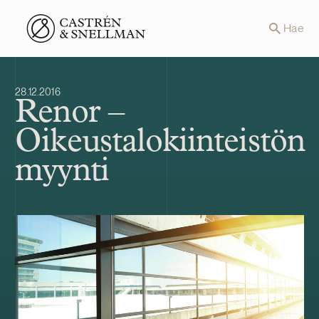
Front page
Hae
28.12.2016
Renor –
Oikeustalokiinteistön
myynti