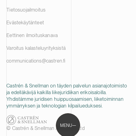
Tietosuojailmoitus
Evästekäytänteet
Eettinen ilmoituskanava
Varoitus kalasteluyrityksistä
communications@castren.fi
Castrén & Snellman on täyden palvelun asianajotoimisto
ja edelläkävijä kaikilla liikejuridiikan erikoisaloilla.
Yhdistämme juridisen huippuosaamisen, liiketoiminnan
ymmärryksen ja teknologian kilpailueduksesi.
MENU
© Castrén & Snellman Attorneys Ltd