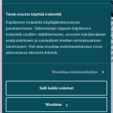
Tämä sivusto käyttää evästeitä
Focus Nordic Cities -
Keskinäin
Käytämme evästeitä käyttäjäkokemuksen
kiinteistörahasto –
Työeläkev
parantamiseen. Valinnoistasi riippuen käytämme
Monikäyttäjätoimistorakennuksen
Jätkäsaar
evästeitä sisällön räätälöimiseen, sivuston kävijämäärien
myynti
Verkkokau
analysoimiseen ja sosiaalisen median ominaisuuksien
myynti
Avustimme Focus Nordic Cities -nimistä
Avustimme Ke
tukemiseen. Voit aina muuttaa evästeasetuksiasi sivun
saksalaista kiinteistörahastoa sen
Työeläkevakuu
alareunassa olevasta linkistä.
myydessä Helsingin Käpylässä sijaitsevan
myydessä Hel
monikäyttäjätoimistorakennuksen.
sijaitsevat Ve
Julkaistu
Julkaistu
Kohteen vuokrattava pinta-ala on noin 10
23.3.2020
tilat. Rakennu
26.2.2020
000 m 2 , ja se tunnetaan entisenä Amerin
noin 17 600 n
Muokkaa evästeasetuksia
pääkonttorina.
logistiikka-, v
myymälätiloja.
Salli kaikki evästeet
hopeatason LE
Muokkaa
Kaikki referenssit