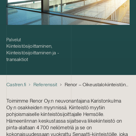
Palvelut
Kiinteistösijoittaminen
,
Kiinteistösijoittaminen ja -
transaktiot
Castren.fi
Referenssit
Renor – Oikeustalokiinteistön myynti
Toimimme Renor Oy:n neuvonantajana Karistonkulma
Oy:n osakkeiden myynnissä. Kiinteistö myytiin
pohjoismaiselle kiinteistösijoittajalle Hemsölle.
Hämeenlinnan keskustassa sijaitseva liikekiinteistö on
pinta-alaltaan 4 700 neliömetriä ja se on
kokonaisuudessaan vuokrattu Senaatti-kiinteistöille, joka