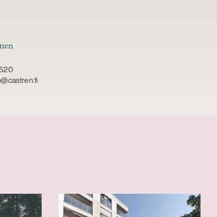
nen
8520
@castren.fi