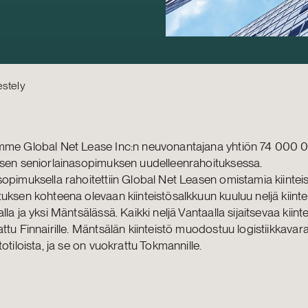
estely
mme Global Net Lease Inc:n neuvonantajana yhtiön 74 000 
isen seniorlainasopimuksen uudelleenrahoituksessa.
opimuksella rahoitettiin Global Net Leasen omistamia kiinteis
uksen kohteena olevaan kiinteistösalkkuun kuuluu neljä kiinte
lla ja yksi Mäntsälässä. Kaikki neljä Vantaalla sijaitsevaa kiint
ttu Finnairille. Mäntsälän kiinteistö muodostuu logistiikkavar
totiloista, ja se on vuokrattu Tokmannille.