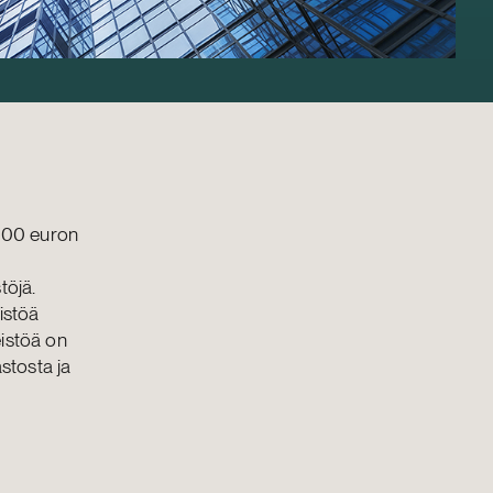
000 euron
töjä.
istöä
eistöä on
astosta ja