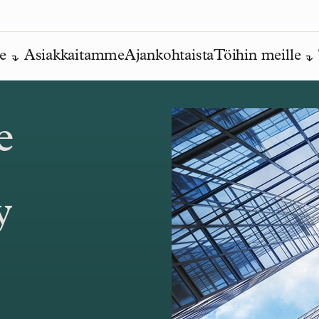
e
Asiakkaitamme
Ajankohtaista
Töihin meille
e
y