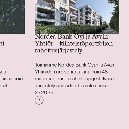
Nordea Bank Oyj ja Avain
Yhtiöt – kiinteistöportfolion
ti
rahoitusjärjestely
ä
Toimimme Nordea Bank Oyj:n ja Avain
nti
Yhtiöiden neuvonantajana noin 48
annissa noin
miljoonan euron rahoitusjärjestelyssä.
rat.
Järjestely sisälsi luottoja olemassa
Julkaistu
yhtiön
olevan kiinteistöportfolion
2.7.2026
n euron
jälleenrahoitukseen sekä yrityksien
rjestelyn
hankkimiseen – ja
ssa, jossa
kiinteistökehitystarpeisiin.
Rahoitusjärjestely tukee Avain Yhtiöiden
tavoitetta rakentaa ja ylläpitää toimivaa,