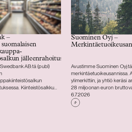
k –
Suominen Oyj –
 suomalaisen
Merkintäetuoikeusan
auppa­­­­­
ösalkun jälleenrahoitus
Swedbank AB:tä (publ)
Avustimme Suominen Oyj:t
n
merkintäetuoikeusannissa. A
uppakiinteistösalkun
ylimerkittiin, ja yhtiö keräsi 
tuksessa. Kiinteistösalkku
28 miljoonan euron bruttova
Julkaistu
suomalaisten tytäryhtiöiden
Avustimme Suomista myös 
6.7.2026
sa. Trophi on Pohjoismaiden
kolmivuotisen 100 miljoona
vittäistavarakauppavetoisiin
arvoisen syndikoidun lainajä
ppakiinteistöihin keskittyvä
ehtojen uudelleenneuvottelu
tiö, jonka kiinteistösalkkuun
laina-aikaa pidennettiin ja
kohdetta Ruotsissa ja
kovenanttiehtoihin lisättiin