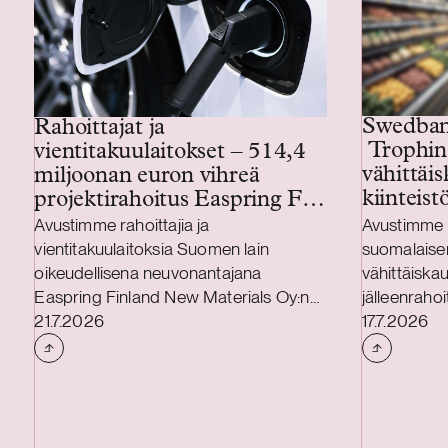
Swedban
Rahoittajat ja
Trophin
vientitakuulaitokset – 514,4
vähittäisk
miljoonan euron vihreä
kiinteist
projektirahoitus Easpring Finland
New Materialsin CAM-
Avustimme rahoittajia ja
Avustimme 
tehtaalle
vientitakuulaitoksia Suomen lain
suomalaise
oikeudellisena neuvonantajana
vähittäiska
Easpring Finland New Materials Oy:n
jälleenrahoi
Julkaistu
Julkaistu
Kotkaan rakennettavan
21.7.2026
on Trophin 
17.7.2026
katodiaktiivimateriaalia (CAM)
omistukses
valmistavan tehtaan kehittämiseen ja
johtava päi
rakentamiseen liittyvässä 514,4
vähittäiskau
miljoonan euron vihreässä
kiinteistöyh
projektirahoituksessa. Lainanottaja
kuuluu 278 