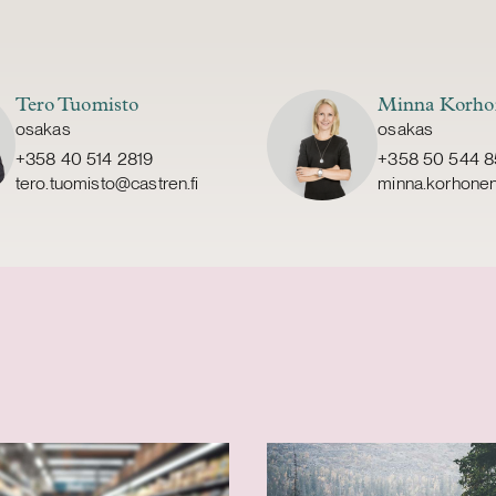
Tero Tuomisto
Minna Korho
osakas
osakas
+358 40 514 2819
+358 50 544 
tero.tuomisto@castren.fi
minna.korhonen