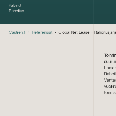
Palvelut
Rahoitus
Castren.fi
Referenssit
Global Net Lease – Rahoitusjärj
Toimi
suuru
Lainas
Rahoit
Vantaa
vuokra
toimis