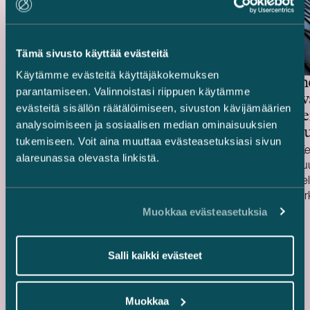
Tämä sivusto käyttää evästeitä
Käytämme evästeitä käyttäjäkokemuksen
Focus Nordic Cities -
Keskinäin
parantamiseen. Valinnoistasi riippuen käytämme
kiinteistörahasto –
Työeläkev
evästeitä sisällön räätälöimiseen, sivuston kävijämäärien
Monikäyttäjätoimistorakennuksen
Jätkäsaar
analysoimiseen ja sosiaalisen median ominaisuuksien
myynti
Verkkokau
tukemiseen. Voit aina muuttaa evästeasetuksiasi sivun
myynti
Avustimme Focus Nordic Cities -nimistä
Avustimme Ke
alareunassa olevasta linkistä.
saksalaista kiinteistörahastoa sen
Työeläkevakuu
myydessä Helsingin Käpylässä sijaitsevan
myydessä Hel
monikäyttäjätoimistorakennuksen.
sijaitsevat Ve
Julkaistu
Julkaistu
Kohteen vuokrattava pinta-ala on noin 10
23.3.2020
tilat. Rakennu
26.2.2020
Muokkaa evästeasetuksia
000 m 2 , ja se tunnetaan entisenä Amerin
noin 17 600 n
pääkonttorina.
logistiikka-, v
myymälätiloja.
Salli kaikki evästeet
hopeatason LE
Muokkaa