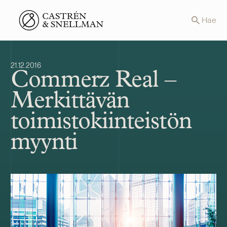
Front page
Hae
21.12.2016
Commerz Real –
Merkittävän
toimistokiinteistön
myynti