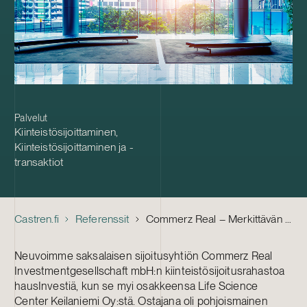
Palvelut
Kiinteistösijoittaminen
,
Kiinteistösijoittaminen ja -
transaktiot
Castren.fi
Referenssit
Commerz Real – Merkittävän toimistokiinteistön myynti
Neuvoimme saksalaisen sijoitusyhtiön Commerz Real
Investmentgesellschaft mbH:n kiinteistösijoitusrahastoa
hausInvestiä, kun se myi osakkeensa Life Science
Center Keilaniemi Oy:stä. Ostajana oli pohjoismainen