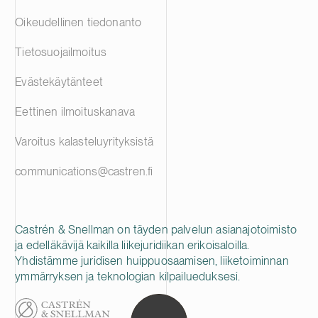
Oikeudellinen tiedonanto
Tietosuojailmoitus
Evästekäytänteet
Eettinen ilmoituskanava
Varoitus kalasteluyrityksistä
communications@castren.fi
Castrén & Snellman on täyden palvelun asianajotoimisto
ja edelläkävijä kaikilla liikejuridiikan erikoisaloilla.
Yhdistämme juridisen huippuosaamisen, liiketoiminnan
ymmärryksen ja teknologian kilpailueduksesi.