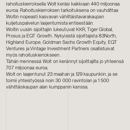
rahoituskierroksella Wolt keräsi kaikkiaan 440 miljoonaa
euroa. Rahoituskierroksen tarkoituksena on vauhdittaa
Woltin nopeasti kasvavan vähittäistavarakaupan
kuljetuspalvelun laajentumista entisestään.
Woltin uusiin sijoittajiin lukeutuvat KKR, Tiger Global,
Prosus ja EQT Growth. Nykyisistä sijoittajista 83North,
Highland Europe, Goldman Sachs Growth Equity, EQT
Ventures ja Vintage Investment Partners osallistuivat
myös rahoituskierrokseen.
Tähän mennessä Wolt on kerännyt sijoittajilta jo yhteensä
707 miljoonaa euroa.
Wolt on laajentunut 23 maahan ja 129 kaupunkiin, ja se
toimii yhteistyössä noin 30 000 ravintolan ja 1 500
vähittäiskaupan alan kumppanin kanssa.