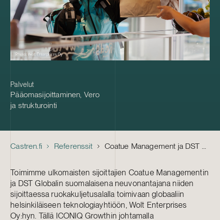
Palvelut
Pääomasijoittaminen
,
Vero
ja strukturointi
Castren.fi
Referenssit
Coatue Management ja DST Global – Sijoitus Woltiin
Toimimme ulkomaisten sijoittajien Coatue Managementin
ja DST Globalin suomalaisena neuvonantajana niiden
sijoittaessa ruokakuljetusalalla toimivaan globaaliin
helsinkiläiseen teknologiayhtiöön, Wolt Enterprises
Oy:hyn. Tällä ICONIQ Growthin johtamalla