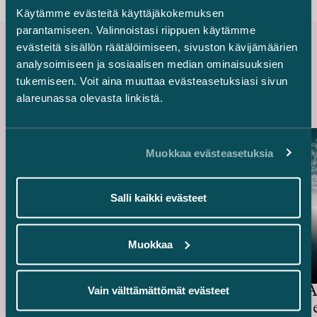
Käytämme evästeitä käyttäjäkokemuksen
parantamiseen. Valinnoistasi riippuen käytämme
evästeitä sisällön räätälöimiseen, sivuston kävijämäärien
analysoimiseen ja sosiaalisen median ominaisuuksien
Uusimmat referenssit
tukemiseen. Voit aina muuttaa evästeasetuksiasi sivun
alareunassa olevasta linkistä.
Muokkaa evästeasetuksia
Salli kaikki evästeet
Muokkaa
Ugly Duckling Ventures –
Skyforan 6,5 miljoonan euron
rahoituskierros
General A
Vain välttämättömät evästeet
miljardin 