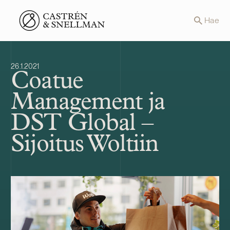
Front page
Hae
26.1.2021
Coatue
Management ja
DST Global –
Sijoitus Woltiin