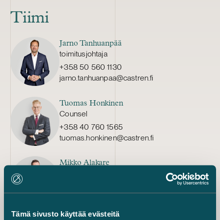
Tiimi
Jarno Tanhuanpää
toimitusjohtaja
+358 50 560 1130
jarno.tanhuanpaa@castren.fi
Tuomas Honkinen
Counsel
+358 40 760 1565
tuomas.honkinen@castren.fi
Mikko Alakare
osakas
+358 50 592 3112
mikko.alakare@castren.fi
Tämä sivusto käyttää evästeitä