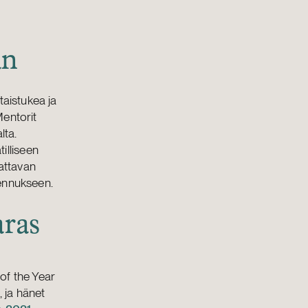
an
taistukea ja
Mentorit
lta.
illiseen
attavan
mennukseen.
aras
of the Year
 ja hänet