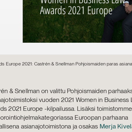
 Europe 2021: Castrén & Snellman Pohjoismaiden paras asiana
rén & Snellman on valittu Pohjoismaiden parhaaks
najotoimistoksi vuoden 2021 Women in Business
s 2021 Europe -kilpailussa. Lisäksi toimistomme p
orointiohjelmakategoriassa Euroopan parhaana
allisena asianajotoimistona ja osakas
Merja Kive