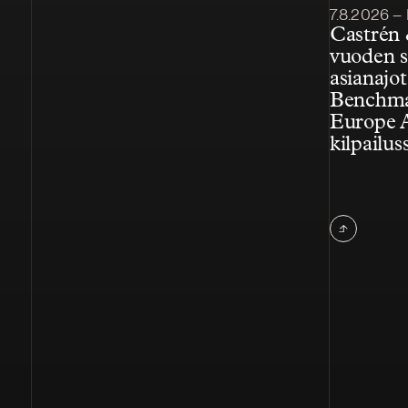
Julkaistu
7.8.2026 – 
Castrén 
vuoden s
asianajo
Benchmar
Europe 
kilpailus