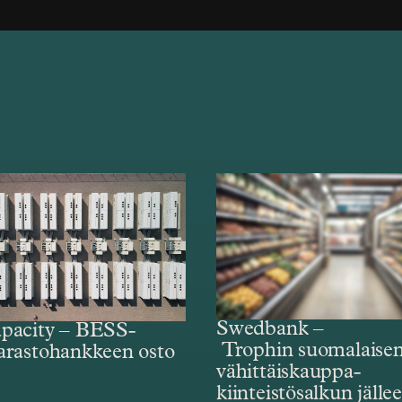
Swedbank –
pacity – BESS-
Trophin suomalaise
arastohankkeen osto
vähittäiskauppa­­­­­
kiinteistösalkun jälle