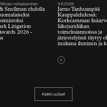
Julkaistu
Riitojen ratkaiseminen
3.8.2026
& Snellman ehdolla
Jarno Tanhuanpää
uomalaiseksi
Kauppalehdessä:
toimistoksi
Korkeamman lisäarv
k Litigation
liikejuridiikan
Awards 2026 -
toimeksiannoissa ja
sa
järjestelyissä täytyy ol
mukana ihminen ja 
Kaikki uutiset