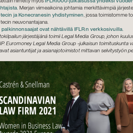
kettäin nimetty myös
IFLR1000-julkaisussa yhdeksi vuode
htajista.
Merjan viimeaikoina johtamia merkittävimpiä järjestel
tecin ja Konecranesin yhdistyminen
, jossa toimistomme to
tecin neuvonantajana.
 palkinnonsaajat ovat nähtävillä IFLR:n verkkosivuilla.
tokilpailun järjestäjänä toimii Legal Media Group, johon kuulu
 IP. Euromoney Legal Media Group ‑julkaisun toimituskunta va
tavat asiantuntijat ja asianajotoimistot mittavan selvitystyön pe