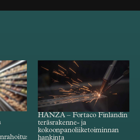
HANZA – Fortaco Finlandin
n
teräsrakenne- ja
kokoonpanoliiketoiminnan
enrahoitus
hankinta