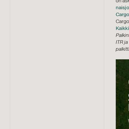
on äs
naisjo
Cargo
Cargo
Kaikki
Palkin
ITR ja
palkit