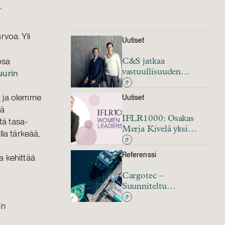
.
voa. Yli
Uutiset
osa
C&S jatkaa
uurin
vastuullisuuden
edelläkävijänä
juridiikassa – vuoden
, ja olemme
Uutiset
2020
ää
vastuullisuusraportti
IFLR1000: Osakas
tä tasa-
julkaistu
Merja Kivelä yksi
la tärkeää,
vuoden 2021
naisjohtajista
Referenssi
a kehittää
Cargotec –
Suunniteltu
yritysjärjestely
in