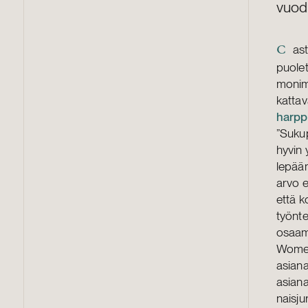
vuod
as
C
puolet
monim
katta
harpp
”Sukup
hyvin 
lepää
arvo e
että k
työnte
osaami
Women
asiana
asiana
naisju