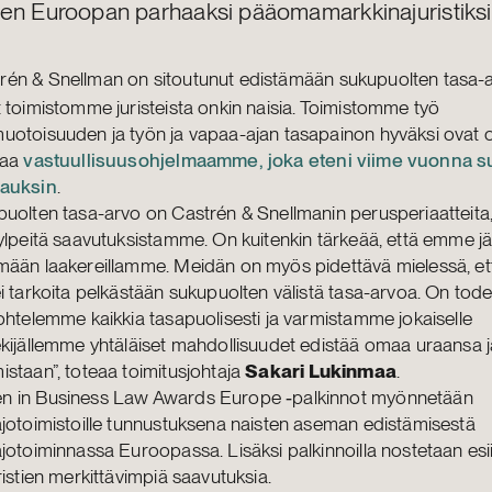
en Euroopan parhaaksi pääomamarkkinajuristiksi
trén & Snellman on sitoutunut edistämään sukupuolten tasa-ar
 toimistomme juristeista onkin naisia. Toimistomme työ
uotoisuuden ja työn ja vapaa-ajan tasapainon hyväksi ovat 
vaa
vastuullisuusohjelmaamme, joka eteni viime vuonna s
auksin
.
uolten tasa-arvo on Castrén & Snellmanin perusperiaatteita
ylpeitä saavutuksistamme. On kuitenkin tärkeää, että emme j
mään laakereillamme. Meidän on myös pidettävä mielessä, et
i tarkoita pelkästään sukupuolten välistä tasa-arvoa. On todel
ohtelemme kaikkia tasapuolisesti ja varmistamme jokaiselle
kijällemme yhtäläiset mahdollisuudet edistää omaa uraansa j
staan”, toteaa toimitusjohtaja
Sakari Lukinmaa
.
 in Business Law Awards Europe ‑palkinnot myönnetään
jotoimistoille tunnustuksena naisten aseman edistämisestä
jotoiminnassa Euroopassa. Lisäksi palkinnoilla nostetaan esi
ristien merkittävimpiä saavutuksia.