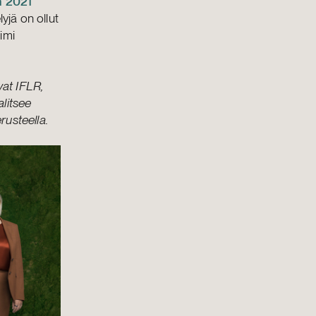
n 2021
yjä on ollut
imi
vat IFLR,
litsee
rusteella.