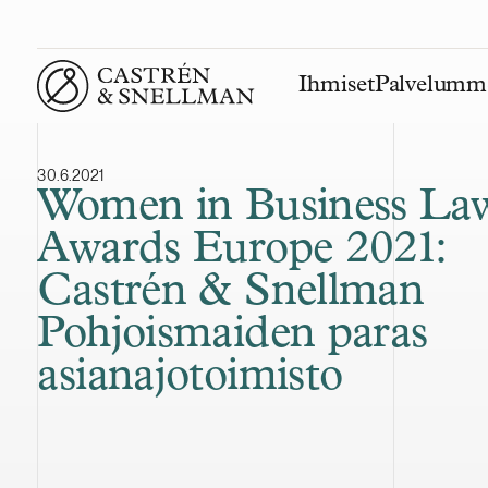
Ihmiset
Palvelumm
Front page
30.6.2021
Women in Business La
Awards Europe 2021:
Castrén & Snellman
Pohjoismaiden paras
asianajotoimisto