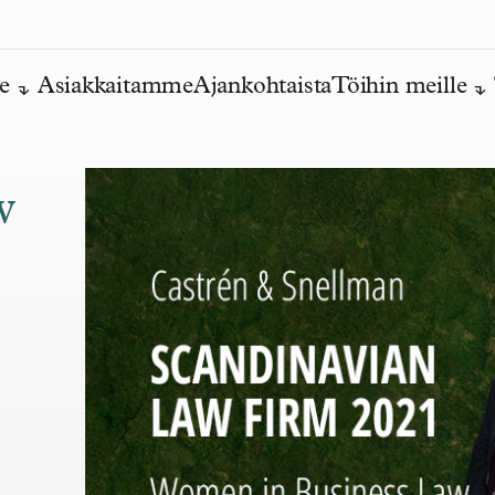
e
Asiakkaitamme
Ajankohtaista
Töihin meille
w