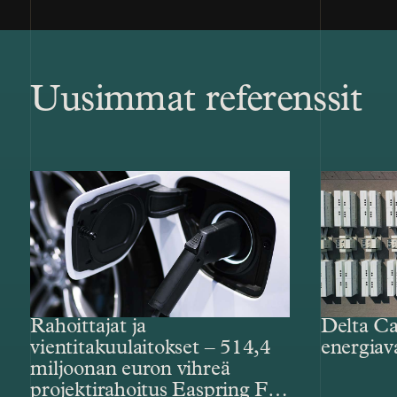
Uusimmat referenssit
Rahoittajat ja
Delta Ca
vientitakuulaitokset – 514,4
energiav
miljoonan euron vihreä
projektirahoitus Easpring Finland