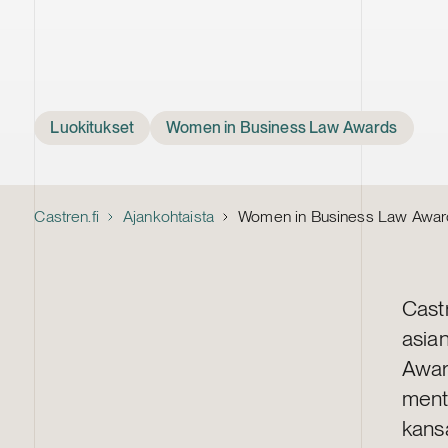
Tags
Luokitukset
Women in Business Law Awards
Castren.fi
Ajankohtaista
Women in Business Law Awards
Cast
asia
Award
ment
kans