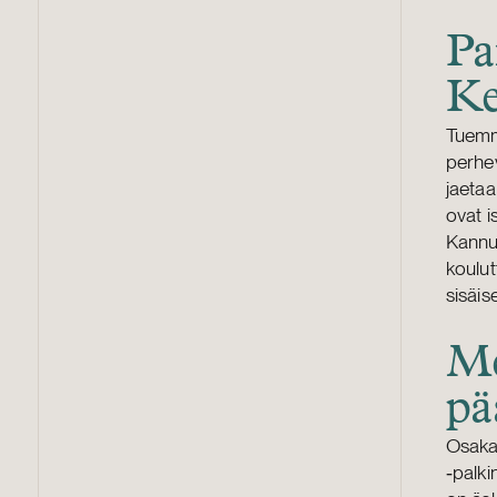
Pa
Ke
Tuemm
perhev
jaetaa
ovat i
Kannu
koulu
sisäis
Me
pä
Osakas
‑palk