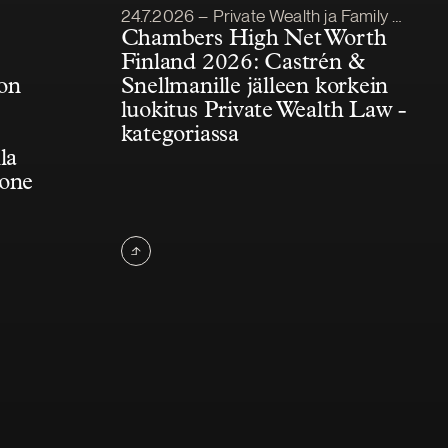
Julkaistu
24.7.2026 – Private Wealth ja Family Office
Chambers High Net Worth
Finland 2026: Castrén &
on
Snellmanille jälleen korkein
luokitus Private Wealth Law -
kategoriassa
la
kone