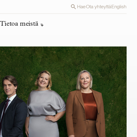
Hae
Ota yhteyttä
English
Tietoa meistä