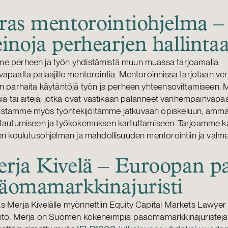
ras mentorointiohjelma –
inoja perhearjen hallinta
e perheen ja työn yhdistämistä muun muassa tarjoamalla
apaalta palaajille mentorointia. Mentoroinnissa tarjotaan ver
n parhaita käytäntöjä työn ja perheen yhteensovittamiseen. 
siä tai äitejä, jotka ovat vastikään palanneet vanhempainvapaa
stamme myös työntekijöitämme jatkuvaan opiskeluun, ammat
ttautumiseen ja työkokemuksen kartuttamiseen. Tarjoamme k
en koulutusohjelman ja mahdollisuuden mentorointiin ja val
rja Kivelä – Euroopan p
äomamarkkinajuristi
 Merja Kivelälle myönnettiin Equity Capital Markets Lawyer 
into. Merja on Suomen kokeneimpia pääomamarkkinajuristeja,