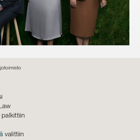
jotoimisto
i
 Law
alkittiin
lä
valittiin