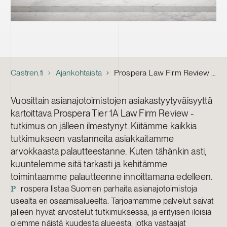
Castren.fi
Ajankohtaista
Prospera Law Firm Review 2017: Kuusi palveluamme ykkössijalla
Vuosittain asianajotoimistojen asiakastyytyväisyyttä
kartoittava Prospera Tier 1A Law Firm Review -
tutkimus on jälleen ilmestynyt. Kiitämme kaikkia
tutkimukseen vastanneita asiakkaitamme
arvokkaasta palautteestanne. Kuten tähänkin asti,
kuuntelemme sitä tarkasti ja kehitämme
toimintaamme palautteenne innoittamana edelleen.
rospera listaa Suomen parhaita asianajotoimistoja
P
usealta eri osaamisalueelta. Tarjoamamme palvelut saivat
jälleen hyvät arvostelut tutkimuksessa, ja erityisen iloisia
olemme näistä kuudesta alueesta, jotka vastaajat