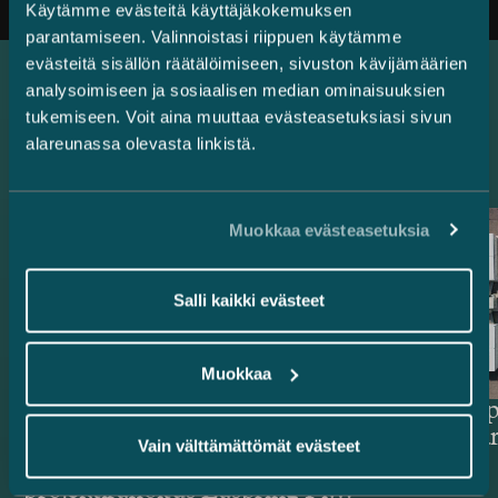
Käytämme evästeitä käyttäjäkokemuksen
parantamiseen. Valinnoistasi riippuen käytämme
evästeitä sisällön räätälöimiseen, sivuston kävijämäärien
analysoimiseen ja sosiaalisen median ominaisuuksien
Uusimmat referenssit
tukemiseen. Voit aina muuttaa evästeasetuksiasi sivun
alareunassa olevasta linkistä.
Muokkaa evästeasetuksia
Salli kaikki evästeet
Muokkaa
Rahoittajat ja
Delta Cap
vientitakuulaitokset – 514,4
energiava
Vain välttämättömät evästeet
miljoonan euron vihreä
projektirahoitus Easpring Finland