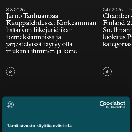
Julkaistu
Julkaistu
3.8.2026
24.7.2026 – Pr
Jarno Tanhuanpää
Chambers
Kauppalehdessä: Korkeamman
Finland 2
lisäarvon liikejuridiikan
Snellmanil
toimeksiannoissa ja
luokitus P
järjestelyissä täytyy olla
kategorias
mukana ihminen ja kone
Kaikki uutiset
Tämä sivusto käyttää evästeitä