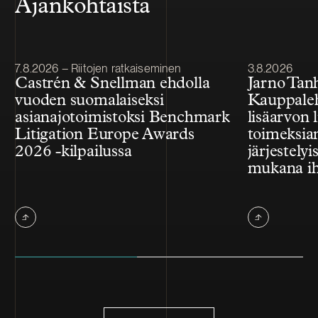
Ajankohtaista
Julkaistu
Julkaistu
7.8.2026 – Riitojen ratkaiseminen
3.8.2026
Castrén & Snellman ehdolla
Jarno Tan
vuoden suomalaiseksi
Kauppale
asianajotoimistoksi Benchmark
lisäarvon l
Litigation Europe Awards
toimeksian
2026 -kilpailussa
järjestelyi
mukana ih