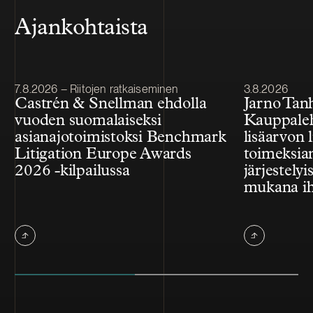
Ajankohtaista
Julkaistu
Julkaistu
7.8.2026 – Riitojen ratkaiseminen
3.8.2026
Castrén & Snellman ehdolla
Jarno Tan
vuoden suomalaiseksi
Kauppale
asianajotoimistoksi Benchmark
lisäarvon l
Litigation Europe Awards
toimeksian
2026 -kilpailussa
järjestelyi
mukana ih