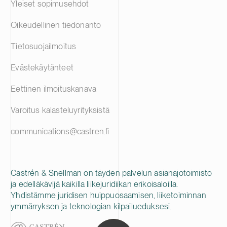
Yleiset sopimusehdot
Oikeudellinen tiedonanto
Tietosuojailmoitus
Evästekäytänteet
Eettinen ilmoituskanava
Varoitus kalasteluyrityksistä
communications@castren.fi
Castrén & Snellman on täyden palvelun asianajotoimisto
ja edelläkävijä kaikilla liikejuridiikan erikoisaloilla.
Yhdistämme juridisen huippuosaamisen, liiketoiminnan
ymmärryksen ja teknologian kilpailueduksesi.