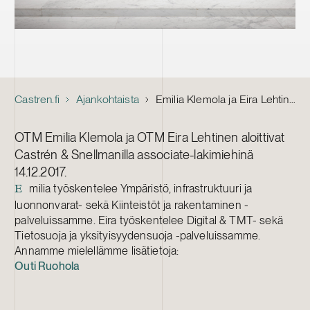
Castren.fi
Ajankohtaista
Emilia Klemola ja Eira Lehtinen associate-lakimiehiksi
OTM Emilia Klemola ja OTM Eira Lehtinen aloittivat
Castrén & Snellmanilla associate-lakimiehinä
14.12.2017.
milia työskentelee Ympäristö, infrastruktuuri ja
E
luonnonvarat- sekä Kiinteistöt ja rakentaminen -
palveluissamme. Eira työskentelee Digital & TMT- sekä
Tietosuoja ja yksityisyydensuoja -palveluissamme.
Annamme mielellämme lisätietoja:
Outi Ruohola