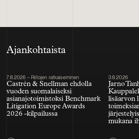
Ajankohtaista
Julkaistu
Julkaistu
7.8.2026 – Riitojen ratkaiseminen
3.8.2026
Castrén & Snellman ehdolla
Jarno Tan
vuoden suomalaiseksi
Kauppale
asianajotoimistoksi Benchmark
lisäarvon l
Litigation Europe Awards
toimeksian
2026 -kilpailussa
järjestelyi
mukana ih