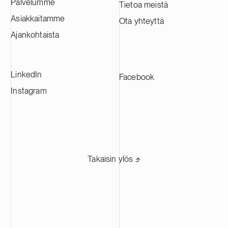
Palvelumme
Tietoa meistä
Tehtaasta tulee yksi Euroopan suurimmista
Asiakkaitamme
Ota yhteyttä
CAM-tuotantolaitoksista, ja se tulee
toimittamaan materiaaleja johtaville
Ajankohtaista
akkuvalmistajille eri puolilla Eurooppaa.
LinkedIn
Facebook
Instagram
Takaisin ylös ⬏