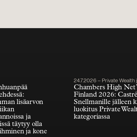
Julkaistu
24.7.2026 – Private Wealth ja Fa
anhuanpää
Chambers High Net
ehdessä:
Finland 2026: Castr
man lisäarvon
Snellmanille jälleen 
diikan
luokitus Private Weal
annoissa ja
kategoriassa
issä täytyy olla
ihminen ja kone