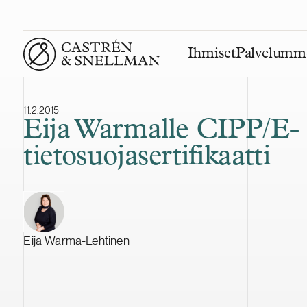
Ihmiset
Palvelumm
Front page
11.2.2015
Eija Warmalle CIPP/E-
tietosuojasertifikaatti
Eija Warma-Lehtinen