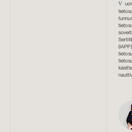
uo
V
tietos
tunnus
tietos
sovelt
Sertif
(IAPP)
tietos
tietosu
käsitte
nautti