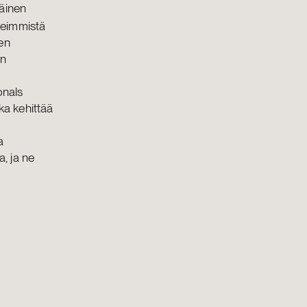
äinen
rkeimmistä
jen
en
onals
ka kehittää
a
a, ja ne