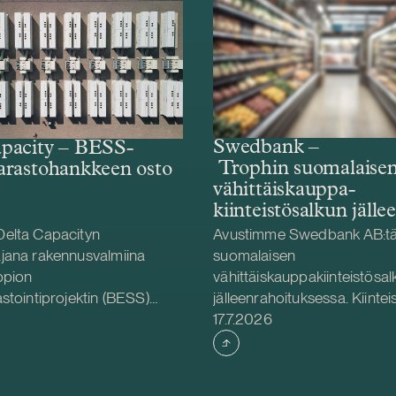
Swedbank –
pacity – BESS-
Trophin suomalaise
arastohankkeen osto
vähittäiskauppa­­­­­
kiinteistösalkun jälle
elta Capacityn
Avustimme Swedbank AB:tä 
jana rakennusvalmiina
suomalaisen
ppion
vähittäiskauppakiinteistösal
stointiprojektin (BESS)
jälleenrahoituksessa. Kiintei
Julkaistu
 Helios Nordic Energyltä.
on Trophin suomalaisten tyt
17.7.2026
ity toteuttaa hankkeen
omistuksessa. Trophi on Po
ioga Family Foundationin
johtava päivittäistavarakaup
rppion BESS-hanke sijaitsee
vähittäiskauppakiinteistöihin