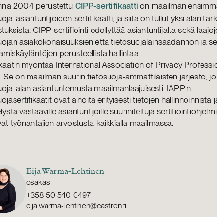
nna 2004 perustettu
CIPP-sertifikaatti
on maailman ensimm
uoja-asiantuntijoiden sertifikaatti, ja siitä on tullut yksi alan tä
tuksista. CIPP-sertifiointi edellyttää asiantuntijalta sekä laajo
uojan asiakokonaisuuksien että tietosuojalainsäädännön ja s
amiskäytäntöjen perusteellista hallintaa.
ikaatin myöntää International Association of Privacy Professi
. Se on maailman suurin tietosuoja-ammattilaisten järjestö, jo
uoja-alan asiantuntemusta maailmanlaajuisesti. IAPP:n
ojasertifikaatit ovat ainoita erityisesti tietojen hallinnoinnista j
lystä vastaaville asiantuntijoille suunniteltuja sertifiointiohjelmi
vat työnantajien arvostusta kaikkialla maailmassa.
Eija Warma-Lehtinen
osakas
+358 50 540 0497
eija.warma-lehtinen@castren.fi