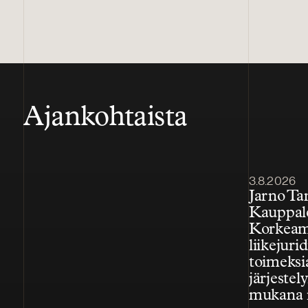
Ajankohtaista
Julkaistu
3.8.2026
Jarno T
Kauppal
Korkeam
liikejuri
toimeksi
järjestely
mukana 