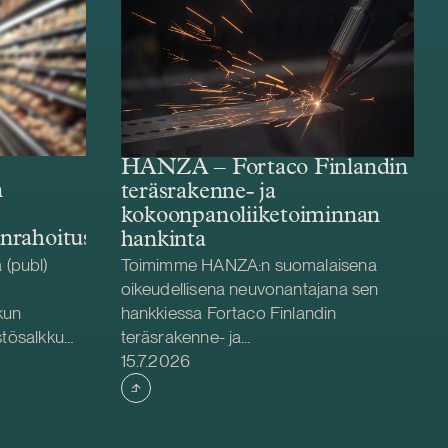
HANZA – Fortaco Finlandin
n
teräsrakenne- ja
kokoonpanoliiketoiminnan
enrahoitus
hankinta
(publ)
Toimimme HANZA:n suomalaisena
oikeudellisena neuvonantajana sen
kun
hankkiessa Fortaco Finlandin
stösalkku
teräsrakenne- ja
Julkaistu
äryhtiöiden
kokoonpanoliiketoiminnat. Järjestely
15.7.2026
hjoismaiden
toteutetaan liiketoiminta- ja
pavetoisiin
osakekauppana, ja se kattaa Fortaco
 keskittyvä
Finlandin teräsrakenne- ja