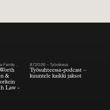
Julkaistu
mily Office
8.7.2026 – Työoikeus
 Worth
Työsuhteessa-podcast –
én &
kuuntele kaikki jaksot
korkein
th Law -