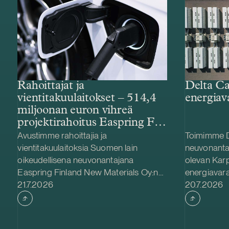
Rahoittajat ja
Delta Ca
vientitakuulaitokset – 514,4
energiav
miljoonan euron vihreä
projektirahoitus Easpring Finland
New Materialsin CAM-
Avustimme rahoittajia ja
Toimimme D
tehtaalle
vientitakuulaitoksia Suomen lain
neuvonanta
oikeudellisena neuvonantajana
olevan Kar
Easpring Finland New Materials Oy:n
energiavara
Julkaistu
Julkaistu
Kotkaan rakennettavan
21.7.2026
hankinnassa
20.7.2026
katodiaktiivimateriaalia (CAM)
Delta Capac
valmistavan tehtaan kehittämiseen ja
yhdessä Str
rakentamiseen liittyvässä 514,4
kanssa. Ka