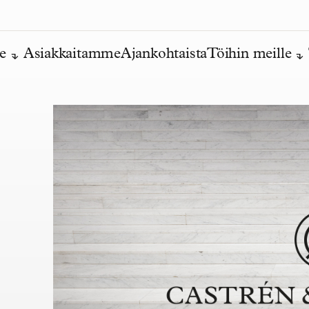
e
Asiakkaitamme
Ajankohtaista
Töihin meille