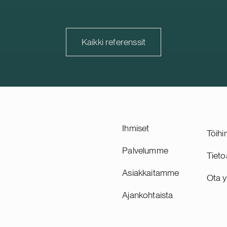
a sen kapasiteetti on 125 MW
kiinteistöyhtiö, jonka kiintei
 Delta Capacity vastaa
kuuluu 278 kohdetta Ruotsi
ppukehityksestä ja
Suomessa. Suomi on Trophil
sta, joka on suunniteltu
kehittyvä ja strategisesti tä
Kaikki referenssit
27, sekä toimii hankkeen
markkina, ja sen osuus yhti
ena hankekehittäjänä. Delta
vuokratuotoista ja kiinteistö
 sveitsiläinen suurten
on noin 30 prosenttia.
järjestelmien kehittäjä.
hvistaa Delta Capacityn
hjoismaista portfoliota.
Ihmiset
Töihi
Palvelumme
Tieto
Asiakkaitamme
Ota y
Ajankohtaista