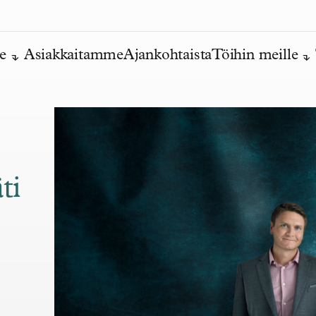
e
Asiakkaitamme
Ajankohtaista
Töihin meille
ti