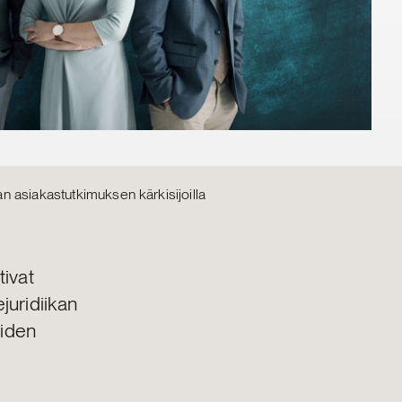
 asiakastutkimuksen kärkisijoilla
ivat
juridiikan
uiden