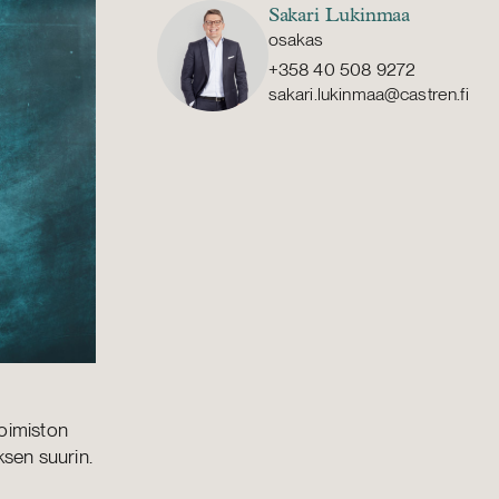
Sakari Lukinmaa
osakas
+358 40 508 9272
sakari.lukinmaa@castren.fi
oimiston
ksen suurin.