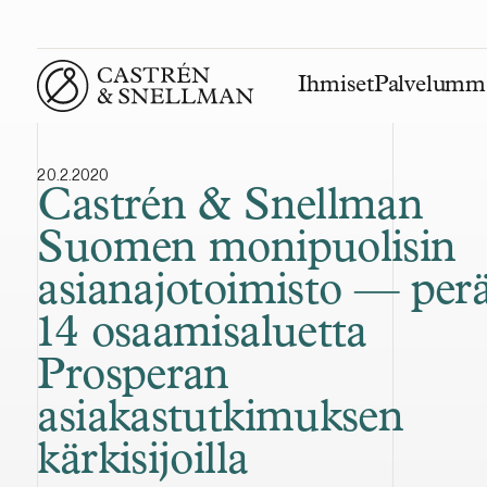
Ihmiset
Palvelumm
Front page
20.2.2020
Castrén & Snellman
Suomen monipuolisin
asianajotoimisto — perä
14 osaamisaluetta
Prosperan
asiakastutkimuksen
kärkisijoilla