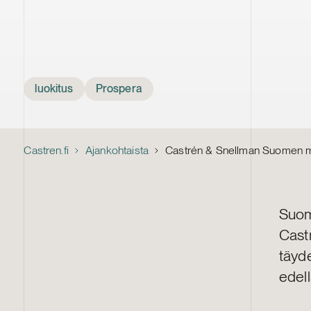
Tags
luokitus
Prospera
Castren.fi
Ajankohtaista
Castrén & Snellman Suomen mon
Suom
Cast
täyde
edel