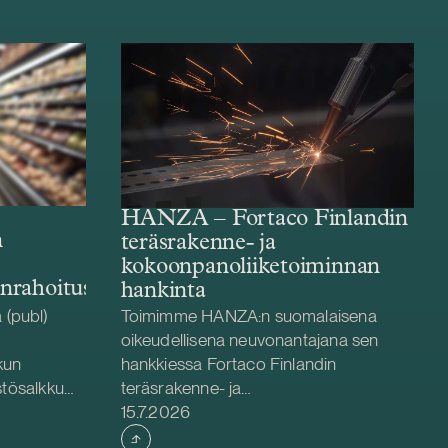
HANZA – Fortaco Finlandin
n
teräsrakenne- ja
kokoonpanoliiketoiminnan
enrahoitus
hankinta
(publ)
Toimimme HANZA:n suomalaisena
oikeudellisena neuvonantajana sen
kun
hankkiessa Fortaco Finlandin
stösalkku
teräsrakenne- ja
Julkaistu
äryhtiöiden
kokoonpanoliiketoiminnat. Järjestely
15.7.2026
hjoismaiden
toteutetaan liiketoiminta- ja