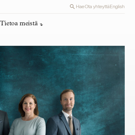
Hae
Ota yhteyttä
English
Tietoa meistä