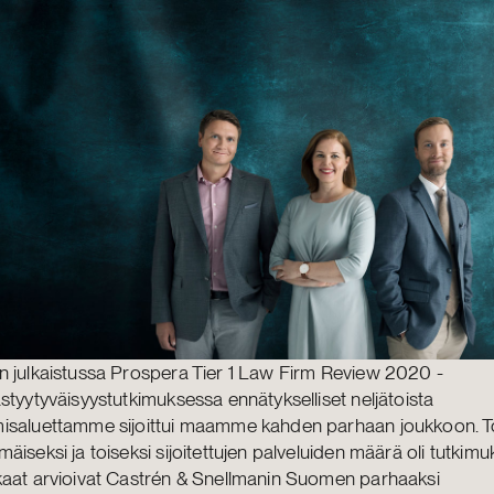
n julkaistussa Prospera Tier 1 Law Firm Review 2020 -
styytyväisyystutkimuksessa ennätykselliset neljätoista
isaluettamme sijoittui maamme kahden parhaan joukkoon. T
äiseksi ja toiseksi sijoitettujen palveluiden määrä oli tutkimu
kaat arvioivat Castrén & Snellmanin Suomen parhaaksi