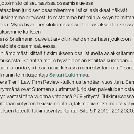
jotoimistoksi seuraavissa osaamisalueissa:
tasoisen juridisen osaamisemme lisäksi asiakkaat näkivät
ksinamme erityisesti toimistomme brändin ja kyvyn toimittaa
teja. Myös hyvät henkilökohtaiset suhteet asiakkaiden kanss
uksiemme kärkeen
.
n & Snellmanin palvelut arvioitiin kahden parhaan joukkoon
sätoista osaamisalueessa:
n lämpimästi kiittää tutkimukseen osallistuneita asiakkaitam
amuksesta. Se antaa meille hyvän pohjan kehittää kumppan
äin ja luoda yhdessä uusia kestäviä menestystarinoita.”, sa
lmanin toimitusjohtaja
Sakari Lukinmaa
.
ra Tier 1 Law Firm Review -tutkimus tehdään vuosittain. Se
ryhmänä ovat Suomen suurimmat juridisten palveluiden ostaj
yn vastasi tänä vuonna yhteensä 269 yritystä. Tutkimuksess
tellaan yritysten lakiasiainjohtajia, lakimiehiä sekä muuta yrity
uksen toteutti tutkimusyritys Kantar Sifo 5.11.2019–29.1.2020.