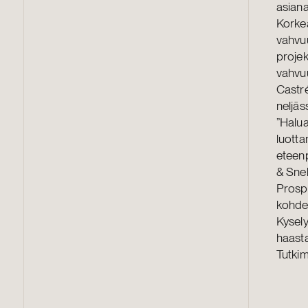
asiana
Korkea
vahvuu
projek
vahvu
Castré
neljäs
”Halua
luott
eteenp
& Snel
Prospe
kohde
Kysely
haasta
Tutkim