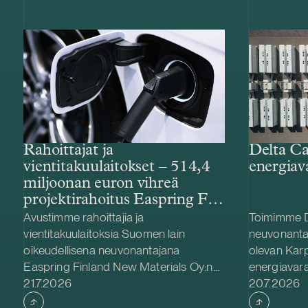
Rahoittajat ja
Delta Ca
vientitakuulaitokset – 514,4
energiav
miljoonan euron vihreä
projektirahoitus Easpring Finland
New Materialsin CAM-
Avustimme rahoittajia ja
Toimimme D
tehtaalle
vientitakuulaitoksia Suomen lain
neuvonanta
oikeudellisena neuvonantajana
olevan Kar
Easpring Finland New Materials Oy:n
energiavara
Julkaistu
Julkaistu
Kotkaan rakennettavan
21.7.2026
hankinnassa
20.7.2026
katodiaktiivimateriaalia (CAM)
Delta Capac