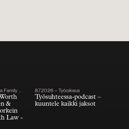
Julkaistu
mily Office
8.7.2026 – Työoikeus
 Worth
Työsuhteessa-podcast –
én &
kuuntele kaikki jaksot
korkein
th Law -