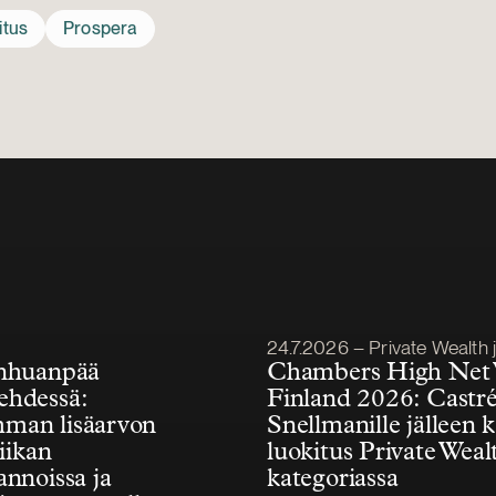
itus
Prospera
Julkaistu
24.7.2026 – Private Wealth ja Fa
anhuanpää
Chambers High Net
ehdessä:
Finland 2026: Castr
man lisäarvon
Snellmanille jälleen 
diikan
luokitus Private Weal
annoissa ja
kategoriassa