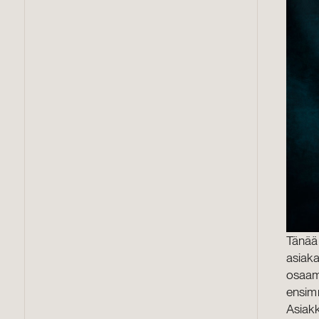
Tänää
asiaka
osaam
ensimm
Asiak