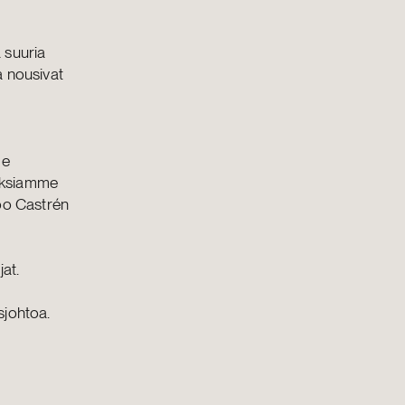
 suuria
a nousivat
me
uuksiamme
noo Castrén
n
at.
a
sjohtoa.