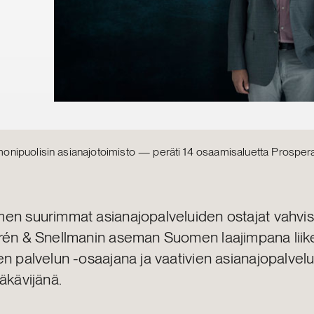
ipuolisin asianajotoimisto — peräti 14 osaamisaluetta Prosperan
en suurimmat asianajopalveluiden ostajat vahvist
rén & Snellmanin aseman Suomen laajimpana liike
n palvelun -osaajana ja vaativien asianajopalvel
läkävijänä.