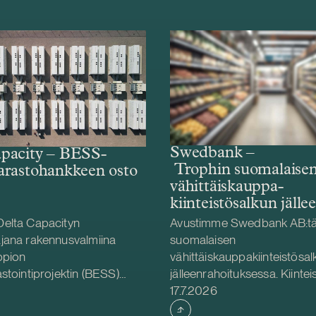
Swedbank –
pacity – BESS-
Trophin suomalaise
arastohankkeen osto
vähittäiskauppa­­­­­
kiinteistösalkun jälle
elta Capacityn
Avustimme Swedbank AB:tä 
jana rakennusvalmiina
suomalaisen
ppion
vähittäiskauppakiinteistösal
stointiprojektin (BESS)
jälleenrahoituksessa. Kiintei
Julkaistu
 Helios Nordic Energyltä.
on Trophin suomalaisten tyt
17.7.2026
ity toteuttaa hankkeen
omistuksessa. Trophi on Po