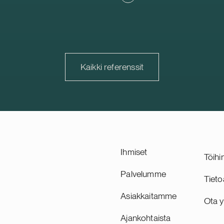
ioga Family Foundationin
johtava päivittäistavarakaup
rppion BESS-hanke sijaitsee
vähittäiskauppakiinteistöihin
a sen kapasiteetti on 125 MW
kiinteistöyhtiö, jonka kiintei
 Delta Capacity vastaa
kuuluu 278 kohdetta Ruotsi
ppukehityksestä ja
Suomessa. Suomi on Trophil
sta, joka on suunniteltu
kehittyvä ja strategisesti tä
Kaikki referenssit
27, sekä toimii hankkeen
markkina, ja sen osuus yhti
ena hankekehittäjänä. Delta
vuokratuotoista ja kiinteistö
 sveitsiläinen suurten
on noin 30 prosenttia.
järjestelmien kehittäjä.
hvistaa Delta Capacityn
hjoismaista portfoliota.
Ihmiset
Töihi
Palvelumme
Tieto
Asiakkaitamme
Ota y
Ajankohtaista