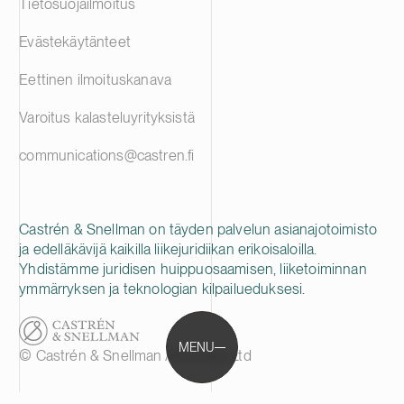
Tietosuojailmoitus
Evästekäytänteet
Eettinen ilmoituskanava
Varoitus kalasteluyrityksistä
communications@castren.fi
Castrén & Snellman on täyden palvelun asianajotoimisto
ja edelläkävijä kaikilla liikejuridiikan erikoisaloilla.
Yhdistämme juridisen huippuosaamisen, liiketoiminnan
ymmärryksen ja teknologian kilpailueduksesi.
MENU
© Castrén & Snellman Attorneys Ltd