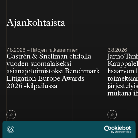
Ajankohtaista
Julkaistu
Julkaistu
7.8.2026 – Riitojen ratkaiseminen
3.8.2026
Castrén & Snellman ehdolla
Jarno Tan
vuoden suomalaiseksi
Kauppale
asianajotoimistoksi Benchmark
lisäarvon l
Litigation Europe Awards
toimeksian
2026 -kilpailussa
järjestelyi
mukana ih