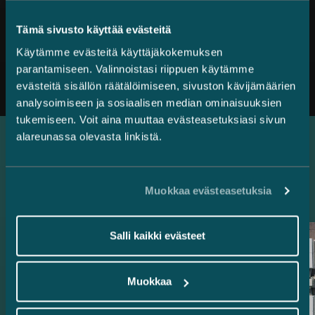
Tämä sivusto käyttää evästeitä
Käytämme evästeitä käyttäjäkokemuksen
Kaikki uutiset
parantamiseen. Valinnoistasi riippuen käytämme
evästeitä sisällön räätälöimiseen, sivuston kävijämäärien
analysoimiseen ja sosiaalisen median ominaisuuksien
tukemiseen. Voit aina muuttaa evästeasetuksiasi sivun
alareunassa olevasta linkistä.
Uusimmat referenssit
Muokkaa evästeasetuksia
Salli kaikki evästeet
Muokkaa