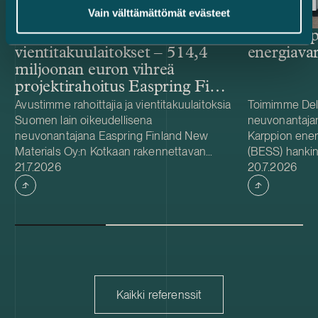
Vain välttämättömät evästeet
Rahoittajat ja
Delta Cap
vientitakuulaitokset – 514,4
energiava
miljoonan euron vihreä
projektirahoitus Easpring Finland
New Materialsin CAM-
Avustimme rahoittajia ja vientitakuulaitoksia
Toimimme Del
Suomen lain oikeudellisena
neuvonantaja
tehtaalle
neuvonantajana Easpring Finland New
Karppion energ
Materials Oy:n Kotkaan rakennettavan
(BESS) hankin
Julkaistu
Julkaistu
katodiaktiivimateriaalia (CAM) valmistavan
21.7.2026
Energyltä. Del
20.7.2026
tehtaan kehittämiseen ja rakentamiseen
hankkeen yhde
liittyvässä 514,4 miljoonan euron vihreässä
Foundationin
projektirahoituksessa. Lainanottaja
hanke sijaitse
Easpring Finland New Materials on Beijing
on 125 MW / 
Easpring Material Technologyn, Finnish
vastaa hankke
Minerals Groupin ja LG Energy Solutionin
käyttöönotost
omistama yhteisyritys. Rahoituksen myönsi
vuodelle 2027
kuusi kansainvälistä liikepankkia. Société
pitkäaikaisena
Kaikki referenssit
Générale toimi taloudellisena
Capacity on sv