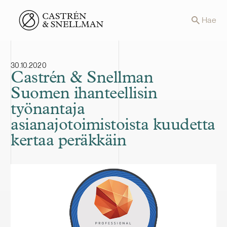
Front page
Hae
30.10.2020
Castrén & Snellman
Suomen ihanteellisin
työnantaja
asianajotoimistoista kuudetta
kertaa peräkkäin