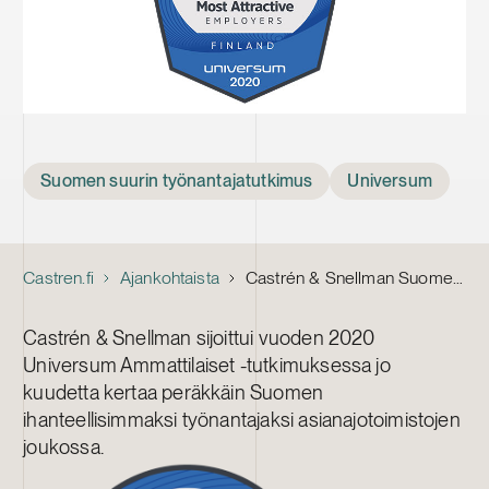
Tags
Suomen suurin työnantajatutkimus
Universum
Castren.fi
Ajankohtaista
Castrén & Snellman Suomen ihanteellisin työnantaja asianajotoimistoista kuudetta kertaa peräkkäin
Castrén & Snellman sijoittui vuoden 2020
Universum Ammattilaiset -tutkimuksessa jo
kuudetta kertaa peräkkäin Suomen
ihanteellisimmaksi työnantajaksi asianajotoimistojen
joukossa.