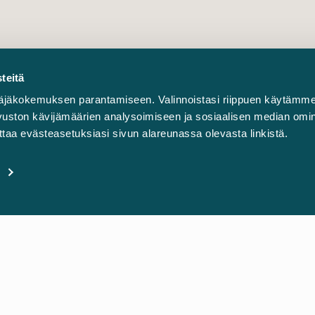
teitä
äjäkokemuksen parantamiseen. Valinnoistasi riippuen käytämme
sivuston kävijämäärien analysoimiseen ja sosiaalisen median omi
taa evästeasetuksiasi sivun alareunassa olevasta linkistä.