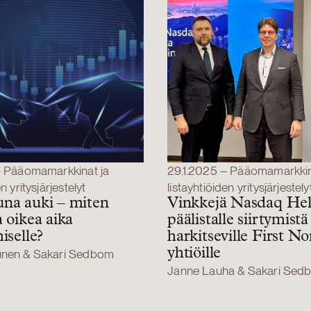
 – Pääomamarkkinat ja
29.1.2025 – Pääomamarkkin
n yritysjärjestelyt
listayhtiöiden yritysjärjestely
na auki – miten
Vinkkejä Nasdaq Hel
 oikea aika
päälistalle siirtymistä
iselle?
harkitseville First No
yhtiöille
unen & Sakari Sedbom
Janne Lauha & Sakari Sed