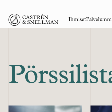
Ihmiset
Palvelumm
Front page
Pörssili