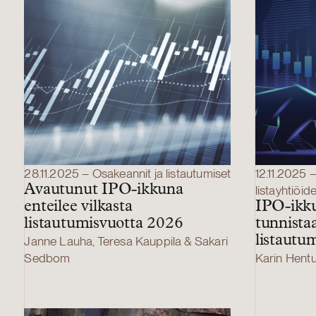
28.11.2025 – Osakeannit ja listautumiset
12.11.2025
Avautunut IPO-ikkuna
listayhtiöide
enteilee vilkasta
IPO-ikku
listautumisvuotta 2026
tunnistaa
listautum
Janne Lauha, Teresa Kauppila & Sakari
Sedbom
Karin Hent