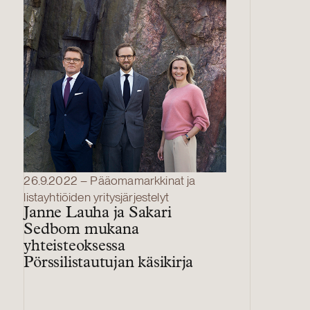
26.9.2022 – Pääomamarkkinat ja
listayhtiöiden yritysjärjestelyt
Janne Lauha ja Sakari
Sedbom mukana
yhteisteoksessa
Pörssilistautujan käsikirja