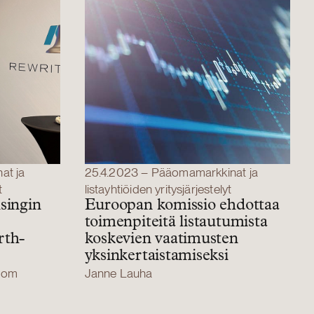
at ja
25.4.2023 – Pääomamarkkinat ja
t
listayhtiöiden yritysjärjestelyt
singin
Euroopan komissio ehdottaa
toimenpiteitä listautumista
rth-
koskevien vaatimusten
yksinkertaistamiseksi
bom
Janne Lauha