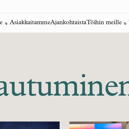
e
Asiakkaitamme
Ajankohtaista
Töihin meille
stautumine