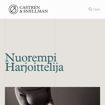
Front page
Hae
Nuorempi
Harjoittelija