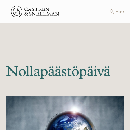
Front page
Hae
Nollapäästöpäivä