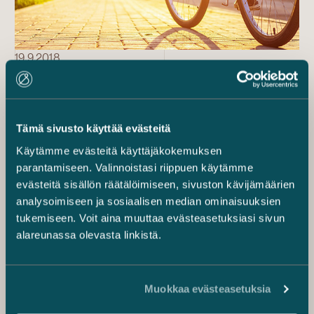
19.9.2018
Jätä auto kotiin Nollapäästöpäivänä 21.9.
– tule töihin julkisilla, pyöräillen tai jalan
tai pidä etäpäivä
Tämä sivusto käyttää evästeitä
Käytämme evästeitä käyttäjäkokemuksen
parantamiseen. Valinnoistasi riippuen käytämme
evästeitä sisällön räätälöimiseen, sivuston kävijämäärien
analysoimiseen ja sosiaalisen median ominaisuuksien
tukemiseen. Voit aina muuttaa evästeasetuksiasi sivun
alareunassa olevasta linkistä.
Muokkaa evästeasetuksia