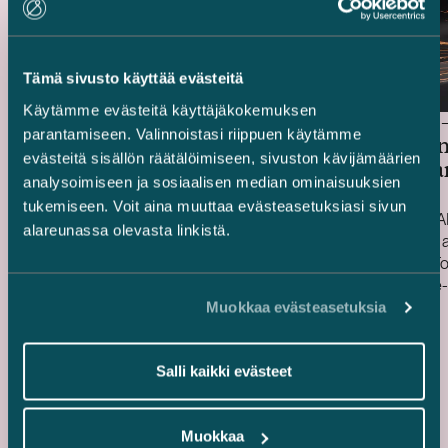
Tämä sivusto käyttää evästeitä
Käytämme evästeitä käyttäjäkokemuksen
Delta Capacity – BESS-
HANZA – 
parantamiseen. Valinnoistasi riippuen käytämme
energiavarastohankkeen osto
teräsraken
evästeitä sisällön räätälöimiseen, sivuston kävijämäärien
kokoonpan
analysoimiseen ja sosiaalisen median ominaisuuksien
hankinta
tukemiseen. Voit aina muuttaa evästeasetuksiasi sivun
Toimimme Delta Capacityn
Toimimme HA
alareunassa olevasta linkistä.
neuvonantajana rakennusvalmiina olevan
oikeudellisen
Karppion energiavarastointiprojektin
hankkiessa Fo
(BESS) hankinnassa Helios Nordic
teräsrakenne-
Julkaistu
Julkaistu
Energyltä. Delta Capacity toteuttaa
20.7.2026
Järjestely tote
15.7.2026
Muokkaa evästeasetuksia
hankkeen yhdessä Strioga Family
osakekauppana
Foundationin kanssa. Karppion BESS-
Finlandin terä
Salli kaikki evästeet
hanke sijaitsee Teuvalla, ja sen kapasiteetti
kokoonpanoli
on 125 MW / 300 MWh. Delta Capacity
kahden virola
vastaa hankkeen loppukehityksestä ja
tytäryhtiön o
Muokkaa
käyttöönotosta, joka on suunniteltu
toteutuvan v