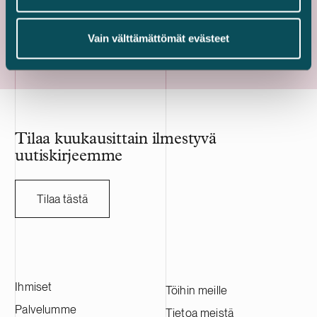
vuodelle 2027, sekä toimii hankkeen
neljänneksen
pitkäaikaisena hankekehittäjänä. Delta
toteutuminen 
Kaikki referenssit
Vain välttämättömät evästeet
Capacity on sveitsiläinen suurten
ehtojen täytty
akkuvarastojärjestelmien kehittäjä. Projekti
viranomaishy
vahvistaa Delta Capacityn kasvavaa
vuonna 2008 p
pohjoismaista portfoliota.
konepajateolli
sopimusvalmist
on listattu Na
HANZA:lla on n
Tilaa kuukausittain ilmestyvä
sen vuosittain
uutiskirjeemme
miljardia Ruo
HANZA:a tässä
ruotsalaisen a
Tilaa tästä
kanssa.
Ihmiset
Töihin meille
Palvelumme
Tietoa meistä