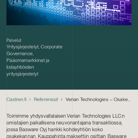
Palvelut
Yritysjärjestelyt
,
Corporate
Governance
,
Pääomamarkkinat ja
listayhtiöiden
yritysjärjestelyt
Castren.fi
Referenssit
Verian Technologies – Osakekannan myynti Baswarelle
Toimimme yhdysvaltalaisen Verian Technologies LLC:n
omistajien paikallisena neuvonantajana transaktiossa,
jossa Basware Oyj hankki kohdeyhtiön koko
osakekannan. Kauppahinta maksettiin osittain Basware