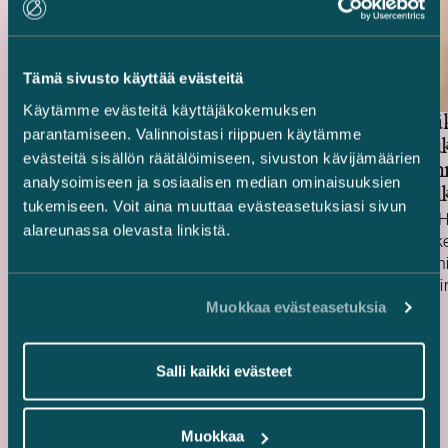
Tämä sivusto käyttää evästeitä
Käytämme evästeitä käyttäjäkokemuksen
Huhtamäki
Suominen Oyj –
parantamiseen. Valinnoistasi riippuen käytämme
euron jouk
Merkintäetuoikeusanti
evästeitä sisällön räätälöimiseen, sivuston kävijämäärien
sekä vuon
analysoimiseen ja sosiaalisen median ominaisuuksien
joukkovelk
tukemiseen. Voit aina muuttaa evästeasetuksiasi sivun
takaisinos
Avustimme Suominen Oyj:tä
Neuvoimme Hu
alareunassa olevasta linkistä.
merkintäetuoikeusannissa. Anti
laskiessa lii
ylimerkittiin, ja yhtiö keräsi annissa noin 28
6 vuoden sen
miljoonan euron bruttovarat. Avustimme
joukkovelkaki
Julkaistu
Julkaistu
Suomista myös yhtiön kolmivuotisen 100
6.7.2026
sekä sen osta
21.5.2026
Muokkaa evästeasetuksia
miljoonan euron arvoisen syndikoidun
erääntyvää 50
lainajärjestelyn ehtojen
ehtoista vaku
Salli kaikki evästeet
uudelleenneuvottelussa, jossa laina-aikaa
joukkovelkakir
pidennettiin ja kovenanttiehtoihin lisättiin
joukkovelkakir
liikkumavaraa. ”Haluan kiittää kaikkia
suuruinen vuo
Muokkaa
osakkeenomistajia tuesta ja
käytti uuden j