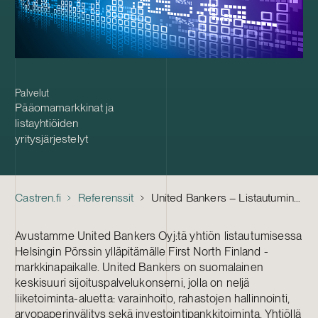
Palvelut
Pääomamarkkinat ja
listayhtiöiden
yritysjärjestelyt
Castren.fi
Referenssit
United Bankers – Listautuminen First Northiin
Avustamme United Bankers Oyj:tä yhtiön listautumisessa
Helsingin Pörssin ylläpitämälle First North Finland -
markkinapaikalle. United Bankers on suomalainen
keskisuuri sijoituspalvelukonserni, jolla on neljä
liiketoiminta-aluetta: varainhoito, rahastojen hallinnointi,
arvopaperinvälitys sekä investointipankkitoiminta. Yhtiöllä