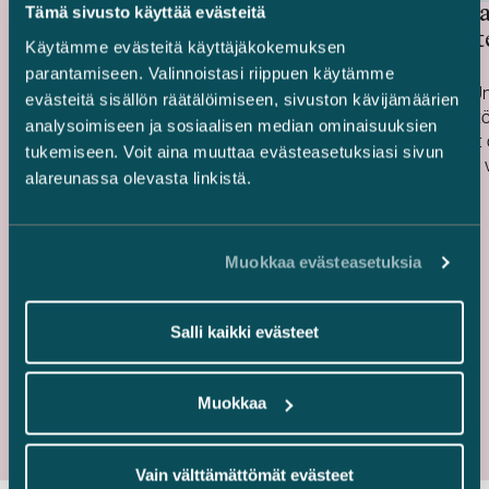
Mandatumin hallinnoima
United B
Tämä sivusto käyttää evästeitä
erikoissijoitusrahasto – PMK-
hoivakiin
Käytämme evästeitä käyttäjäkokemuksen
talon myynti
parantamiseen. Valinnoistasi riippuen käytämme
Avustimme Mandatumin hallinnoimaa
Avustimme Un
evästeitä sisällön räätälöimiseen, sivuston kävijämäärien
erikoissijoitusrahastoa sen myydessä
hoivakiinteist
analysoimiseen ja sosiaalisen median ominaisuuksien
Tampereen Tammelassa sijaitsevan PMK-
Rakennukset 
tukemiseen. Voit aina muuttaa evästeasetuksiasi sivun
talon. PMK-talo on monipuolinen
2021 ja 2022 vä
alareunassa olevasta linkistä.
Julkaistu
Julkaistu
toimitilakiinteistö, jossa toimii kymmeniä
13.7.2026
tekniset- ja y
1.6.2026
vuokralaisia. Tilat ovat muun muassa
kolme kiinteis
varasto-, tuotanto- ja toimistokäytössä.
Portfolion jälj
keskimääräine
Muokkaa evästeasetuksia
Salli kaikki evästeet
Kaikki referenssit
Muokkaa
Vain välttämättömät evästeet