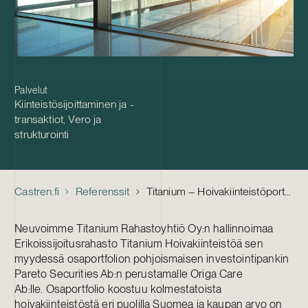
Palvelut
Kiinteistösijoittaminen ja -
transaktiot
,
Vero ja
strukturointi
Castren.fi
Referenssit
Titanium – Hoivakiinteistöportfolion myynti
Neuvoimme Titanium Rahastoyhtiö Oy:n hallinnoimaa
Erikoissijoitusrahasto Titanium Hoivakiinteistöä sen
myydessä osaportfolion pohjoismaisen investointipankin
Pareto Securities Ab:n perustamalle Origa Care
Ab:lle. Osaportfolio koostuu kolmestatoista
hoivakiinteistöstä eri puolilla Suomea ja kaupan arvo on