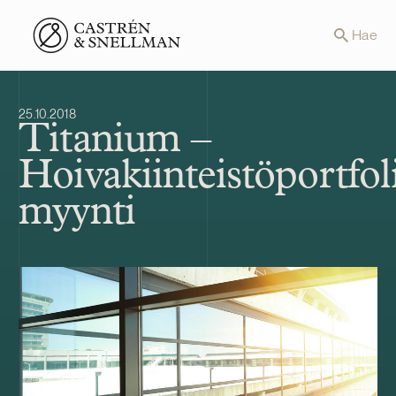
Front page
Hae
25.10.2018
Titanium –
Hoivakiinteistöportfol
myynti