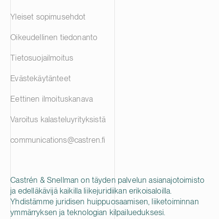
Yleiset sopimusehdot
Oikeudellinen tiedonanto
Tietosuojailmoitus
Evästekäytänteet
Eettinen ilmoituskanava
Varoitus kalasteluyrityksistä
communications@castren.fi
Castrén & Snellman on täyden palvelun asianajotoimisto
ja edelläkävijä kaikilla liikejuridiikan erikoisaloilla.
Yhdistämme juridisen huippuosaamisen, liiketoiminnan
ymmärryksen ja teknologian kilpailueduksesi.