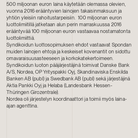
500 miljoonan euron laina käytetään olemassa olevien,
vuonna 2016 erääntyvien lainojen takaisinmaksuun ja
yhtiön yleisiin rahoitustarpeisiin. 100 miljoonan euron
luottolimiitillä jatketaan alun perin marraskuussa 2016
erääntyvää 100 miljoonan euron vastaavaa nostamatonta
luottolimiittiä.
Syndikoidun luottosopimuksen ehdot vastaavat Spondan
muiden lainojen ehtoja ja keskeiset kovenantit on sidottu
omavaraisuusasteeseen ja korkokatekertoimeen.
Syndikoidun luoton pääjärjestäjinä toimivat Danske Bank
A/S, Nordea, OP Yrityspakki Oyj, Skandinaviska Enskilda
Banken AB (publ) ja Swedbank AB (publ) sekä järjestäjinä
Aktia Pankki Oyj ja Helaba (Landesbank Hessen-
Thüringen Girozentrale).
Nordea oli järjestelyn koordinaattori ja toimii myös laina-
ajan agenttina.