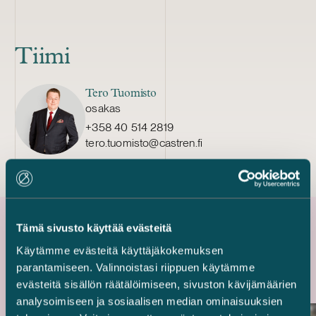
Tiimi
Tero Tuomisto
osakas
+358 40 514 2819
tero.tuomisto@castren.fi
Tämä sivusto käyttää evästeitä
Uusimmat referenssit
Käytämme evästeitä käyttäjäkokemuksen
parantamiseen. Valinnoistasi riippuen käytämme
evästeitä sisällön räätälöimiseen, sivuston kävijämäärien
analysoimiseen ja sosiaalisen median ominaisuuksien