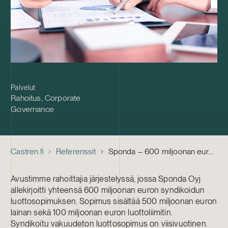
Palvelut
Rahoitus
,
Corporate
Governance
Castren.fi
Referenssit
Sponda – 600 miljoonan euron syndikoitu luottosopimus
Avustimme rahoittajia järjestelyssä, jossa Sponda Oyj
allekirjoitti yhteensä 600 miljoonan euron syndikoidun
luottosopimuksen. Sopimus sisältää 500 miljoonan euron
lainan sekä 100 miljoonan euron luottoliimitin.
Syndikoitu vakuudeton luottosopimus on viisivuotinen.