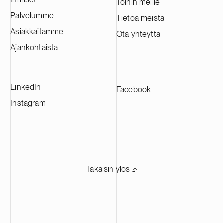
arvioidaan tuottavan vuosittain noin 60
Töihin meille
000 tonnia katodiaktiivimateriaalia.
Palvelumme
Tietoa meistä
Tehtaasta tulee yksi Euroopan suurimmista
Asiakkaitamme
Ota yhteyttä
CAM-tuotantolaitoksista, ja se tulee
toimittamaan materiaaleja johtaville
Ajankohtaista
akkuvalmistajille eri puolilla Eurooppaa.
LinkedIn
Facebook
Instagram
Takaisin ylös ⬏