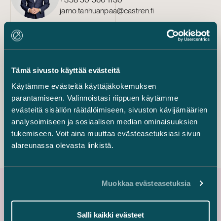
jarno.tanhuanpaa@castren.fi
Jussi Mäkikangas
Senior Associate
+358 45 128 4070
Tämä sivusto käyttää evästeitä
jussi.makikangas@castren.fi
Käytämme evästeitä käyttäjäkokemuksen
Anton Helanterä
parantamiseen. Valinnoistasi riippuen käytämme
Associate
evästeitä sisällön räätälöimiseen, sivuston kävijämäärien
+358 45 788 18000
analysoimiseen ja sosiaalisen median ominaisuuksien
anton.helantera@castren.fi
tukemiseen. Voit aina muuttaa evästeasetuksiasi sivun
alareunassa olevasta linkistä.
Muokkaa evästeasetuksia
Uusimmat referenssit
Salli kaikki evästeet