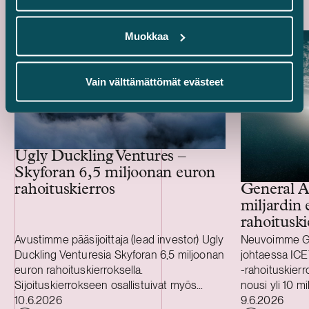
Muokkaa
Vain välttämättömät evästeet
Ugly Duckling Ventures –
Skyforan 6,5 miljoonan euron
rahoituskierros
General A
miljardin 
rahoituski
Avustimme pääsijoittaja (lead investor) Ugly
Neuvoimme Gen
Duckling Venturesia Skyforan 6,5 miljoonan
johtaessa ICE
euron rahoituskierroksella.
-rahoituskierr
Sijoituskierrokseen osallistuivat myös
nousi yli 10 m
Julkaistu
Julkaistu
Eviny Ventures, LUMO Labs ja EIC Fund
10.6.2026
rahoituskierr
9.6.2026