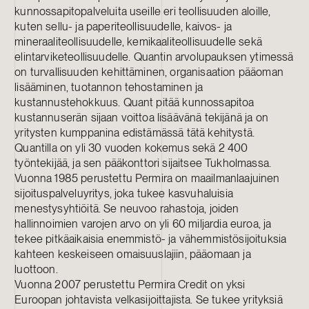
kunnossapitopalveluita useille eri teollisuuden aloille,
kuten sellu- ja paperiteollisuudelle, kaivos- ja
mineraaliteollisuudelle, kemikaaliteollisuudelle sekä
elintarviketeollisuudelle. Quantin arvolupauksen ytimessä
on turvallisuuden kehittäminen, organisaation pääoman
lisääminen, tuotannon tehostaminen ja
kustannustehokkuus. Quant pitää kunnossapitoa
kustannuserän sijaan voittoa lisäävänä tekijänä ja on
yritysten kumppanina edistämässä tätä kehitystä.
Quantilla on yli 30 vuoden kokemus sekä 2 400
työntekijää, ja sen pääkonttori sijaitsee Tukholmassa.
Vuonna 1985 perustettu Permira on maailmanlaajuinen
sijoituspalveluyritys, joka tukee kasvuhaluisia
menestysyhtiöitä. Se neuvoo rahastoja, joiden
hallinnoimien varojen arvo on yli 60 miljardia euroa, ja
tekee pitkäaikaisia enemmistö- ja vähemmistösijoituksia
kahteen keskeiseen omaisuuslajiin, pääomaan ja
luottoon.
Vuonna 2007 perustettu Permira Credit on yksi
Euroopan johtavista velkasijoittajista. Se tukee yrityksiä