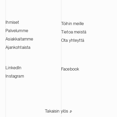
teknologiayhtiöihin erityisesti
pääoman ja s
terveysteknologian, resilienssiteknologian
tarjoamisesta 
ja yrityspalveluiden aloilla.
aikana. Maali
Atlantic hallin
Ihmiset
Yhdysvaltain d
Töihin meille
sijoitusstrat
Palvelumme
Tietoa meistä
transaktiossa
Asiakkaitamme
Ota yhteyttä
kansainvälisen
Weiss, Rifkin
Ajankohtaista
kanssa.
LinkedIn
Facebook
Instagram
Takaisin ylös ⬏