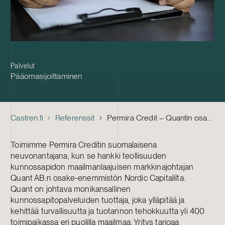
Palvelut
Pääomasijoittaminen
Castren.fi
Referenssit
Permira Credit – Quantin osakkeiden osto
Toimimme Permira Creditin suomalaisena
neuvonantajana, kun se hankki teollisuuden
kunnossapidon maailmanlaajuisen markkinajohtajan
Quant AB:n osake-enemmistön Nordic Capitalilta.
Quant on johtava monikansallinen
kunnossapitopalveluiden tuottaja, joka ylläpitää ja
kehittää turvallisuutta ja tuotannon tehokkuutta yli 400
toimipaikassa eri puolilla maailmaa. Yritys tarjoaa