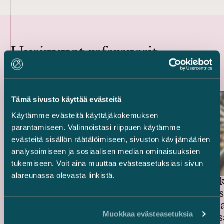
Uusimmat referenssit
Tämä sivusto käyttää evästeitä
Käytämme evästeitä käyttäjäkokemuksen
parantamiseen. Valinnoistasi riippuen käytämme
evästeitä sisällön räätälöimiseen, sivuston kävijämäärien
analysoimiseen ja sosiaalisen median ominaisuuksien
tukemiseen. Voit aina muuttaa evästeasetuksiasi sivun
alareunassa olevasta linkistä.
Swedbank
Rahoittajat ja
Trophin s
vientitakuulaitokset – 514,4
vähittäiskau
miljoonan euron vihreä
Muokkaa evästeasetuksia
kiinteistö
projektirahoitus Easpring Finland