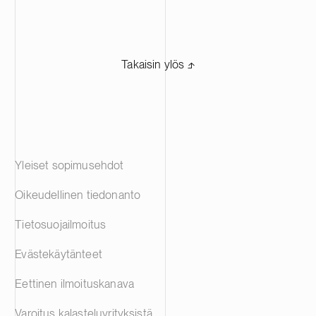
Takaisin ylös ⬏
Yleiset sopimusehdot
Oikeudellinen tiedonanto
Tietosuojailmoitus
Evästekäytänteet
Eettinen ilmoituskanava
Varoitus kalasteluyrityksistä