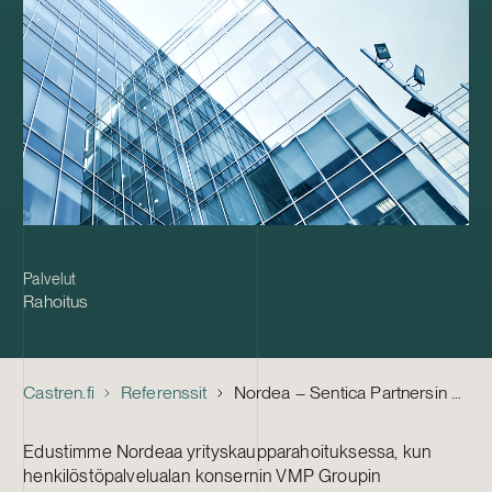
Palvelut
Rahoitus
Castren.fi
Referenssit
Nordea – Sentica Partnersin hallinnoimat rahastot VMP Groupin enemmistöomistajaksi
Edustimme Nordeaa yrityskaupparahoituksessa, kun
henkilöstöpalvelualan konsernin VMP Groupin