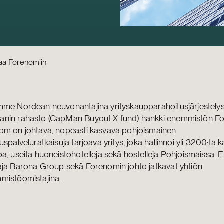
aa Forenomiin
mme Nordean neuvonantajina yrityskaupparahoitusjärjestelys
nin rahasto (CapMan Buyout X fund) hankki enemmistön Fo
om on johtava, nopeasti kasvava pohjoismainen
uspalveluratkaisuja tarjoava yritys, joka hallinnoi yli 3200:ta k
a, useita huoneistohotelleja sekä hostelleja Pohjoismaissa. E
aja Barona Group sekä Forenomin johto jatkavat yhtiön
mistöomistajina.