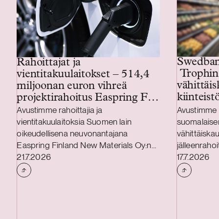
Swedban
Rahoittajat ja
Trophin
vientitakuulaitokset – 514,4
vähittäisk
miljoonan euron vihreä
kiinteist
projektirahoitus Easpring Finland
New Materialsin CAM-
Avustimme rahoittajia ja
Avustimme 
tehtaalle
vientitakuulaitoksia Suomen lain
suomalaise
oikeudellisena neuvonantajana
vähittäiska
Easpring Finland New Materials Oy:n
jälleenrahoi
Julkaistu
Julkaistu
Kotkaan rakennettavan
21.7.2026
on Trophin 
17.7.2026
katodiaktiivimateriaalia (CAM)
omistukses
valmistavan tehtaan kehittämiseen ja
johtava päi
rakentamiseen liittyvässä 514,4
vähittäiskau
miljoonan euron vihreässä
kiinteistöyh
projektirahoituksessa. Lainanottaja
kuuluu 278 