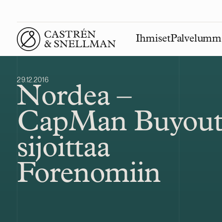
Ihmiset
Palvelumm
Front page
29.12.2016
Nordea –
CapMan Buyou
sijoittaa
Forenomiin