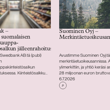
k –
Suominen Oyj –
 suomalaisen
Merkintäetuoikeusan
auppa­­­­­
ösalkun jälleenrahoitus
Swedbank AB:tä (publ)
Avustimme Suominen Oyj:t
n
merkintäetuoikeusannissa. A
uppakiinteistösalkun
ylimerkittiin, ja yhtiö keräsi 
tuksessa. Kiinteistösalkku
28 miljoonan euron bruttova
Julkaistu
suomalaisten tytäryhtiöiden
Avustimme Suomista myös 
6.7.2026
sa. Trophi on Pohjoismaiden
kolmivuotisen 100 miljoona
vittäistavarakauppavetoisiin
arvoisen syndikoidun lainajä
ppakiinteistöihin keskittyvä
ehtojen uudelleenneuvottelu
tiö, jonka kiinteistösalkkuun
laina-aikaa pidennettiin ja
kohdetta Ruotsissa ja
kovenanttiehtoihin lisättiin