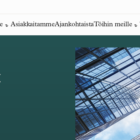
e
Asiakkaitamme
Ajankohtaista
Töihin meille
t