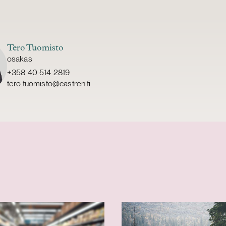
Tero Tuomisto
osakas
+358 40 514 2819
tero.tuomisto@castren.fi