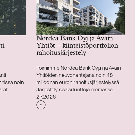
Nordea Bank Oyj ja Avain
Yhtiöt – kiinteistöportfolion
ti
rahoitusjärjestely
ä
Toimimme Nordea Bank Oyj:n ja Avain
nti
Yhtiöiden neuvonantajana noin 48
annissa noin
miljoonan euron rahoitusjärjestelyssä.
rat.
Järjestely sisälsi luottoja olemassa
Julkaistu
yhtiön
olevan kiinteistöportfolion
2.7.2026
n euron
jälleenrahoitukseen sekä yrityksien
rjestelyn
hankkimiseen – ja
ssa, jossa
kiinteistökehitystarpeisiin.
Rahoitusjärjestely tukee Avain Yhtiöiden
tavoitetta rakentaa ja ylläpitää toimivaa,