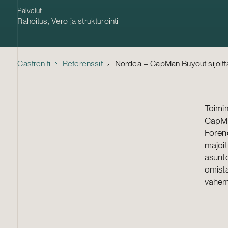
Palvelut
Rahoitus
,
Vero ja strukturointi
Castren.fi
Referenssit
Nordea – CapMan Buyout sijoitt
Toimi
CapMa
Foren
majoit
asunto
omist
vähem