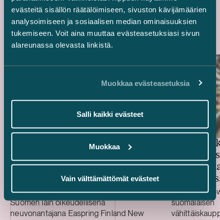
evästeitä sisällön räätälöimiseen, sivuston kävijämäärien
Uusimmat referenssit
analysoimiseen ja sosiaalisen median ominaisuuksien
tukemiseen. Voit aina muuttaa evästeasetuksiasi sivun
alareunassa olevasta linkistä.
Muokkaa evästeasetuksia
Salli kaikki evästeet
Swedbank
Rahoittajat ja
Muokkaa
Trophin s
vientitakuulaitokset – 514,4
vähittäiskau
miljoonan euron vihreä
kiinteistö
Vain välttämättömät evästeet
projektirahoitus Easpring Finland
New Materialsin CAM-
Avustimme rahoittajia ja vientitakuulaitoksia
Avustimme Sw
Suomen lain oikeudellisena
suomalaisen
tehtaalle
neuvonantajana Easpring Finland New
vähittäiskaupp