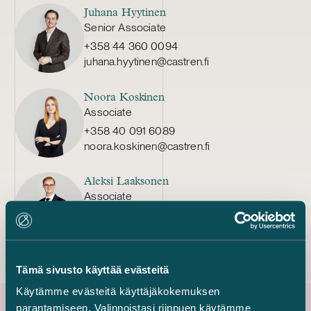
Juhana Hyytinen
Senior Associate
+358 44 360 0094
juhana.hyytinen@castren.fi
Noora Koskinen
Associate
+358 40 091 6089
noora.koskinen@castren.fi
Aleksi Laaksonen
Associate
+358 50 573 1164
aleksi.laaksonen@castren.fi
Tämä sivusto käyttää evästeitä
Käytämme evästeitä käyttäjäkokemuksen
parantamiseen. Valinnoistasi riippuen käytämme