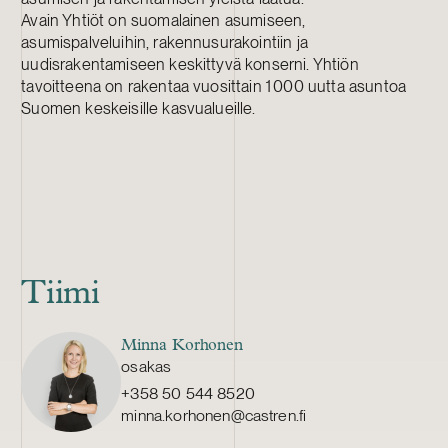
Avain Yhtiöt on suomalainen asumiseen,
asumispalveluihin, rakennusurakointiin ja
uudisrakentamiseen keskittyvä konserni. Yhtiön
tavoitteena on rakentaa vuosittain 1 000 uutta asuntoa
Suomen keskeisille kasvualueille.
Tiimi
Minna Korhonen
osakas
+358 50 544 8520
minna.korhonen@castren.fi