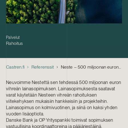
Palvelut
Rahoitus
Castren.fi
Referenssit
Neste – 500 miljoonan euron vihreä lainasopimus
Neuvoimme Nestettä sen tehdessä 500 miljoonan euron
vihreän lainasopimuksen. Lainasopimuksesta saatavat
varat käytetään Nesteen vihreän rahoituksen
viitekehyksen mukaisiin hankkeisiin ja projekteihin.
Lainasopimus on kolmivuotinen, ja siinä on kaksi yhden
vuoden lisäoptiota.
Danske Bank ja OP Yrityspankki toimivat sopimuksen
vastuullisina koordinaattoreina ja pääjärjestäjinä.