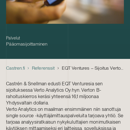
Palvelut
Pääomasijoittaminen
Castren.fi
Referenssit
EQT Ventures – Sijoitus Verto Analyticsiin
Castrén & Snellman edusti EQT Venturesia sen
sijoituksessa Verto Analytics Oy:hyn. Verton B-
rahoituskierros keräsi yhteensä 16,1 miljoonaa
Yhdysvaltain dollaria.
Verto Analytics on maailman ensimmäinen niin sanottuja
single source -käyttäjämittauspalveluita tarjoava yhtiö. Se
tarjoaa analyysiratkaisun nykykuluttajien monimutkaisen
käytöksen mittaamiseksi eri laitteissa, sovelluksissa ja