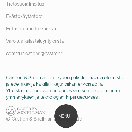
Tietosuojailmoitus
Evästekäytänteet
Eettinen ilmoituskanava
Varoitus kalasteluyrityksistä
communications@castren.fi
Castrén & Snellman on täyden palvelun asianajotoimisto
ja edelläkävijä kaikilla liikejuridiikan erikoisaloilla.
Yhdistämme juridisen huippuosaamisen, liiketoiminnan
ymmärryksen ja teknologian kilpailueduksesi.
MENU
© Castrén & Snellman Attorneys Ltd