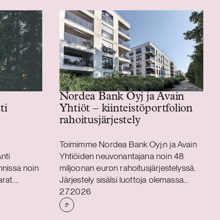
Nordea Bank Oyj ja Avain
Yhtiöt – kiinteistöportfolion
ti
rahoitusjärjestely
ä
Toimimme Nordea Bank Oyj:n ja Avain
nti
Yhtiöiden neuvonantajana noin 48
annissa noin
miljoonan euron rahoitusjärjestelyssä.
rat.
Järjestely sisälsi luottoja olemassa
Julkaistu
yhtiön
olevan kiinteistöportfolion
2.7.2026
n euron
jälleenrahoitukseen sekä yrityksien
rjestelyn
hankkimiseen – ja