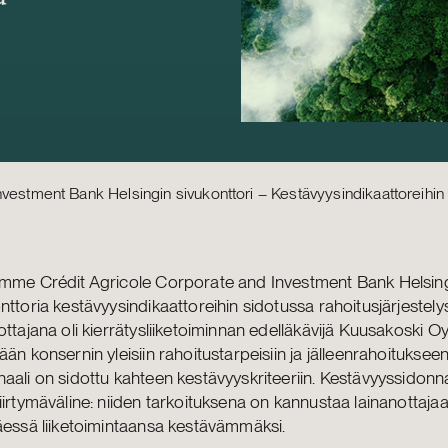
vestment Bank Helsingin sivukonttori – Kestävyysindikaattoreihin 
imme Crédit Agricole Corporate and Investment Bank Helsin
nttoria kestävyysindikaattoreihin sidotussa rahoitusjärjestely
ottajana oli kierrätysliiketoiminnan edelläkävijä Kuusakoski Oy
ään konsernin yleisiin rahoitustarpeisiin ja jälleenrahoituksee
aali on sidottu kahteen kestävyyskriteeriin. Kestävyyssidonna
iirtymäväline: niiden tarkoituksena on kannustaa lainanottaja
äessä liiketoimintaansa kestävämmäksi.