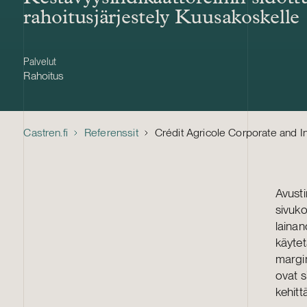
rahoitusjärjestely Kuusakoskelle
Palvelut
Rahoitus
Castren.fi
Referenssit
Crédit Agricole Corporate and In
Avust
sivuko
lainan
käytet
margin
ovat s
kehitt