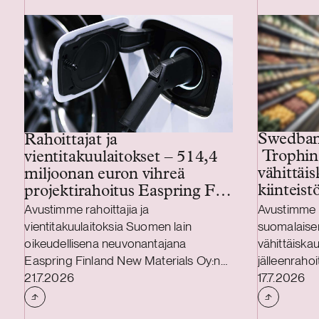
Swedban
Rahoittajat ja
Trophin
vientitakuulaitokset – 514,4
vähittäisk
miljoonan euron vihreä
kiinteist
projektirahoitus Easpring Finland
New Materialsin CAM-
Avustimme rahoittajia ja
Avustimme 
tehtaalle
vientitakuulaitoksia Suomen lain
suomalaise
oikeudellisena neuvonantajana
vähittäiska
Easpring Finland New Materials Oy:n
jälleenrahoi
Julkaistu
Julkaistu
Kotkaan rakennettavan
21.7.2026
on Trophin 
17.7.2026
katodiaktiivimateriaalia (CAM)
omistukses
valmistavan tehtaan kehittämiseen ja
johtava päi