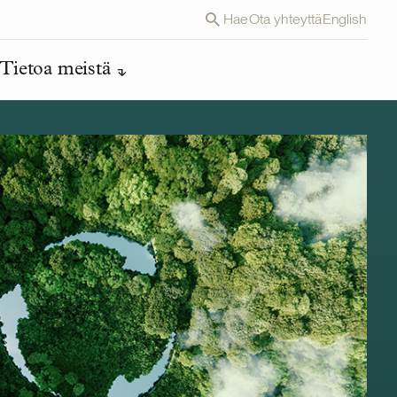
Hae
Ota yhteyttä
English
Tietoa meistä