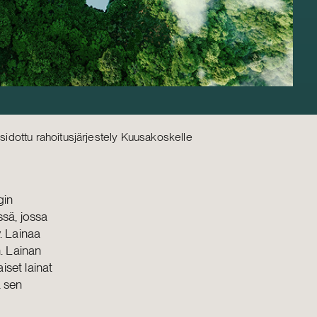
sidottu rahoitusjärjestely Kuusakoskelle
gin
ssä, jossa
. Lainaa
n. Lainan
iset lainat
a sen