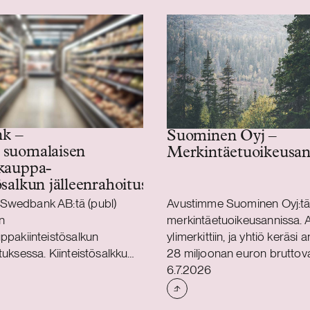
k –
Suominen Oyj –
 suomalaisen
Merkintäetuoikeusan
auppa­­­­­
ösalkun jälleenrahoitus
Swedbank AB:tä (publ)
Avustimme Suominen Oyj:t
n
merkintäetuoikeusannissa. A
uppakiinteistösalkun
ylimerkittiin, ja yhtiö keräsi 
tuksessa. Kiinteistösalkku
28 miljoonan euron bruttova
Julkaistu
suomalaisten tytäryhtiöiden
Avustimme Suomista myös 
6.7.2026
sa. Trophi on Pohjoismaiden
kolmivuotisen 100 miljoona
vittäistavarakauppavetoisiin
arvoisen syndikoidun lainajä