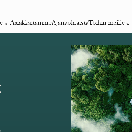
e
Asiakkaitamme
Ajankohtaista
Töihin meille
k
u