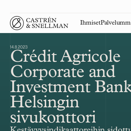
Ihmiset
Palvelumm
Front page
14.8.2023
Crédit Agricole
Corporate and
Investment Ban
Helsingin
sivukonttori
Kestävyysindikaattoreihin sidott