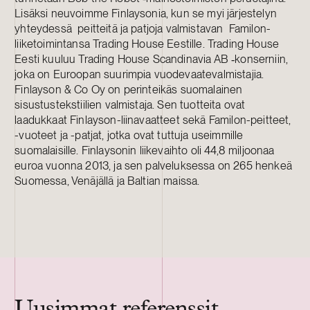
Lisäksi neuvoimme Finlaysonia, kun se myi järjestelyn
yhteydessä peitteitä ja patjoja valmistavan Familon-
liiketoimintansa Trading House Eestille. Trading House
Eesti kuuluu Trading House Scandinavia AB ‑konserniin,
joka on Euroopan suurimpia vuodevaatevalmistajia.
Finlayson & Co Oy on perinteikäs suomalainen
sisustustekstiilien valmistaja. Sen tuotteita ovat
laadukkaat Finlayson-liinavaatteet sekä Familon-peitteet,
-vuoteet ja -patjat, jotka ovat tuttuja useimmille
suomalaisille. Finlaysonin liikevaihto oli 44,8 miljoonaa
euroa vuonna 2013, ja sen palveluksessa on 265 henkeä
Suomessa, Venäjällä ja Baltian maissa.
Uusimmat referenssit