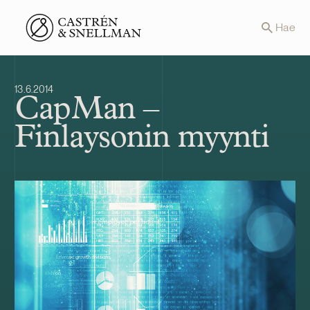
Front page
Hae
13.6.2014
CapMan –
Finlaysonin myynti