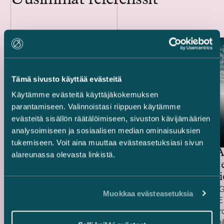
Tämä sivusto käyttää evästeitä
Käytämme evästeitä käyttäjäkokemuksen
parantamiseen. Valinnoistasi riippuen käytämme
evästeitä sisällön räätälöimiseen, sivuston kävijämäärien
Ugly Duckling Ventures –
analysoimiseen ja sosiaalisen median ominaisuuksien
Skyforan 6,5 miljoonan euron
tukemiseen. Voit aina muuttaa evästeasetuksiasi sivun
rahoituskierros
General A
alareunassa olevasta linkistä.
miljardin 
rahoituski
Avustimme pääsijoittaja (lead investor) Ugly
Neuvoimme Gen
Muokkaa evästeasetuksia
Duckling Venturesia Skyforan 6,5 miljoonan
johtaessa ICE
euron rahoituskierroksella.
-rahoituskierr
Sijoituskierrokseen osallistuivat myös
nousi yli 10 m