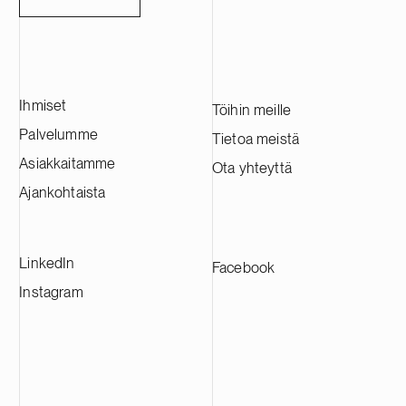
keskittyy pohjoismaisiin B2B-
viidenkymme
teknologiayhtiöihin erityisesti
pääoman ja s
terveysteknologian, resilienssiteknologian
tarjoamisesta 
ja yrityspalveluiden aloilla.
aikana. Maali
Atlantic hallin
Ihmiset
Yhdysvaltain d
Töihin meille
sijoitusstrat
Palvelumme
Tietoa meistä
transaktiossa
Asiakkaitamme
Ota yhteyttä
kansainvälisen
Weiss, Rifkin
Ajankohtaista
kanssa.
LinkedIn
Facebook
Instagram