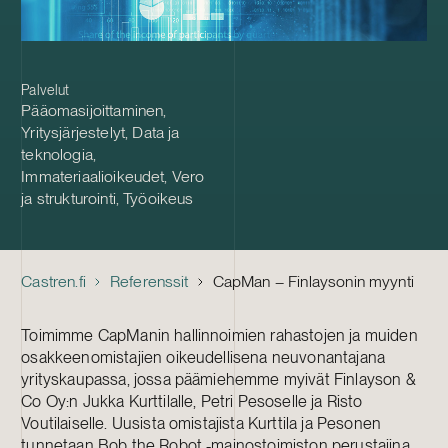
Palvelut
Pääomasijoittaminen
,
Yritysjärjestelyt
,
Data ja
teknologia
,
Immateriaalioikeudet
,
Vero
ja strukturointi
,
Työoikeus
Castren.fi
Referenssit
CapMan – Finlaysonin myynti
Toimimme CapManin hallinnoimien rahastojen ja muiden
osakkeenomistajien oikeudellisena neuvonantajana
yrityskaupassa, jossa päämiehemme myivät Finlayson &
Co Oy:n Jukka Kurttilalle, Petri Pesoselle ja Risto
Voutilaiselle. Uusista omistajista Kurttila ja Pesonen
tunnetaan Bob the Robot ‑mainostoimiston perustajina.