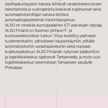
sijoittajakumppanin kanssa tehtävät varastorakennuksen
rakentamista ja vuokraamista koskevat sopimukset sekä
automaatiotoimittajan kanssa tehtävä
automaatiojärjestelmän hankintasopimus.
ALSO on nimekäs eurooppalainen ICT-palvelujen tarjoaja.
ALSO Finland on Suomen johtava IT- ja
kulutuselektroniikan tukkuri. Yritys keskittyy parhaisiin
tuotemerkkeihin, sähköiseen kaupankäyntiin, pitkälle
automatisoituihin varastopalveluihin sekä nopeaan
kuljetuspalveluun. ALSO Finlandin nykyinen pääkonttori
ja logistiikkakeskus sijaitsevat Tampereella, ja myös uusi
logistiikkakeskus rakennetaan Tampereen seudulle
Pirkkalaan.