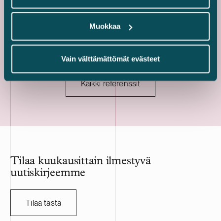
vuokralaisia. Tilat ovat muun muassa
kolme kiinteis
varasto-, tuotanto- ja toimistokäytössä.
Portfolion jälj
Muokkaa
keskimääräine
Vain välttämättömät evästeet
Kaikki referenssit
Tilaa kuukausittain ilmestyvä
uutiskirjeemme
Tilaa tästä