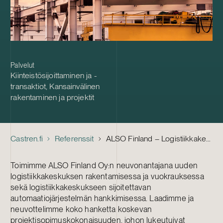
Palvelut
Kiinteistösijoittaminen ja -
transaktiot
,
Kansainvälinen
rakentaminen ja projektit
Castren.fi
Referenssit
ALSO Finland – Logistiikkakeskuksen rakentaminen
Toimimme ALSO Finland Oy:n neuvonantajana uuden
logistiikkakeskuksen rakentamisessa ja vuokrauksessa
sekä logistiikkakeskukseen sijoitettavan
automaatiojärjestelmän hankkimisessa. Laadimme ja
neuvottelimme koko hanketta koskevan
projektisopimuskokonaisuuden, johon lukeutuivat