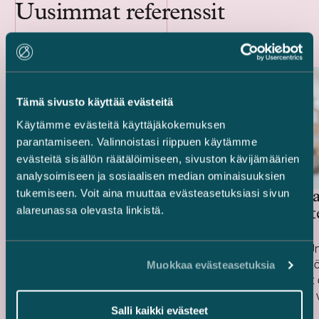
Uusimmat referenssit
Tämä sivusto käyttää evästeitä
Käytämme evästeitä käyttäjäkokemuksen
parantamiseen. Valinnoistasi riippuen käytämme
evästeitä sisällön räätälöimiseen, sivuston kävijämäärien
analysoimiseen ja sosiaalisen median ominaisuuksien
tukemiseen. Voit aina muuttaa evästeasetuksiasi sivun
Mandatumin hallinnoima
United B
alareunassa olevasta linkistä.
erikoissijoitusrahasto – PMK-
hoivakiin
talon myynti
Avustimme Mandatumin hallinnoimaa
Avustimme Un
erikoissijoitusrahastoa sen myydessä
hoivakiinteist
Muokkaa evästeasetuksia
Tampereen Tammelassa sijaitsevan PMK-
Rakennukset 
talon. PMK-talo on monipuolinen
2021 ja 2022 vä
Julkaistu
Julkaistu
toimitilakiinteistö, jossa toimii kymmeniä
13.7.2026
tekniset- ja y
1.6.2026
Salli kaikki evästeet