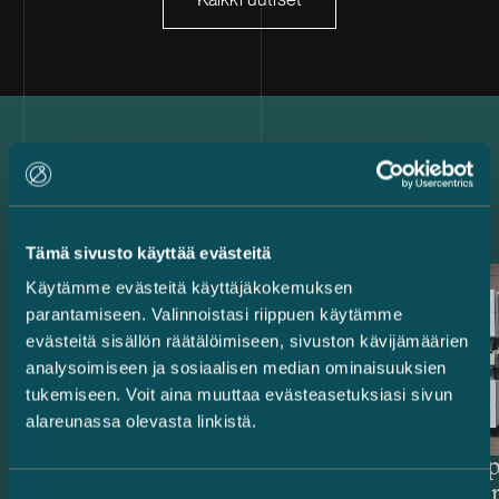
Uusimmat referenssit
Tämä sivusto käyttää evästeitä
Käytämme evästeitä käyttäjäkokemuksen
parantamiseen. Valinnoistasi riippuen käytämme
evästeitä sisällön räätälöimiseen, sivuston kävijämäärien
analysoimiseen ja sosiaalisen median ominaisuuksien
tukemiseen. Voit aina muuttaa evästeasetuksiasi sivun
alareunassa olevasta linkistä.
Rahoittajat ja
Delta Cap
vientitakuulaitokset – 514,4
energiava