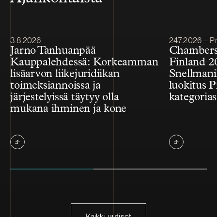
Julkaistu
Julkaistu
3.8.2026
24.7.2026 – Pr
Jarno Tanhuanpää
Chambers
Kauppalehdessä: Korkeamman
Finland 2
lisäarvon liikejuridiikan
Snellmanil
toimeksiannoissa ja
luokitus P
järjestelyissä täytyy olla
kategorias
mukana ihminen ja kone
Kaikki uutiset