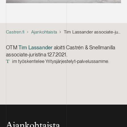
Castren.fi
Ajankohtaista
Tim Lassander associate-juristiksi
OTM
Tim Lassander
aloitti Castrén & Snellmanilla
associate-juristina 12.7.2021.
im työskentelee Yritysjärjestelyt-palvelussamme.
T
Ajankohtaista