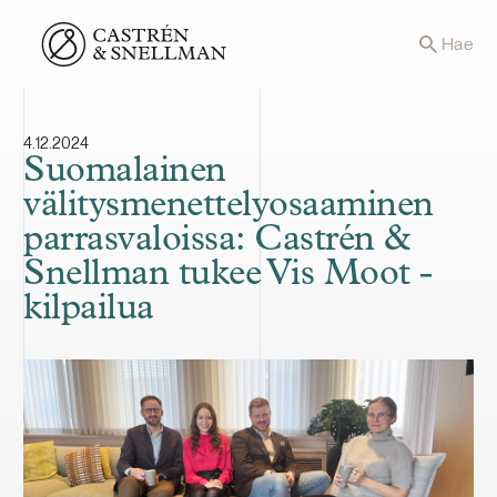
Front page
Hae
4.12.2024
Suomalainen
välitysmenettelyosaaminen
parrasvaloissa: Castrén &
Snellman tukee Vis Moot -
kilpailua