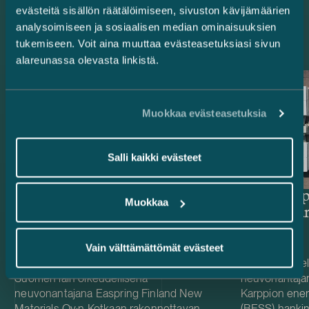
evästeitä sisällön räätälöimiseen, sivuston kävijämäärien
Uusimmat referenssit
analysoimiseen ja sosiaalisen median ominaisuuksien
tukemiseen. Voit aina muuttaa evästeasetuksiasi sivun
alareunassa olevasta linkistä.
Muokkaa evästeasetuksia
Salli kaikki evästeet
Rahoittajat ja
Delta Cap
Muokkaa
vientitakuulaitokset – 514,4
energiava
miljoonan euron vihreä
projektirahoitus Easpring Finland
Vain välttämättömät evästeet
New Materialsin CAM-
Avustimme rahoittajia ja vientitakuulaitoksia
Toimimme Del
Suomen lain oikeudellisena
neuvonantaja
tehtaalle
neuvonantajana Easpring Finland New
Karppion energ
Materials Oy:n Kotkaan rakennettavan
(BESS) hankin