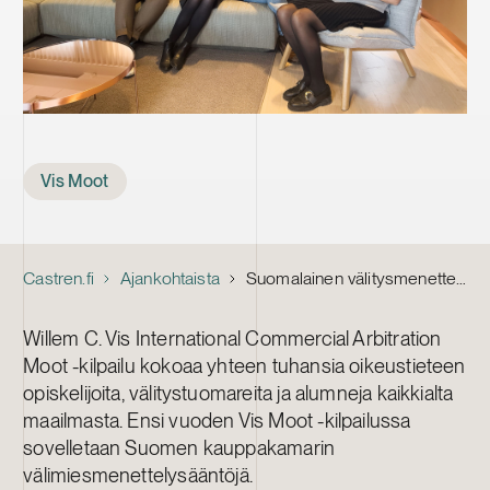
Tags
Vis Moot
Castren.fi
Ajankohtaista
Suomalainen välitysmenettelyosaaminen parrasvaloissa: Castrén & Snellman tukee Vis Moot -kilpailua
Willem C. Vis International Commercial Arbitration
Moot -kilpailu kokoaa yhteen tuhansia oikeustieteen
opiskelijoita, välitystuomareita ja alumneja kaikkialta
maailmasta. Ensi vuoden Vis Moot -kilpailussa
sovelletaan Suomen kauppakamarin
välimiesmenettelysääntöjä.