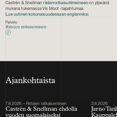
Castrén & Snellman
riidanratkaisutiimeineen
on ylpeänä
mukana tukemassa Vis Moot -tapahtumaa.
Lue uutinen kokonaisuudessaan englanniksi.
Palvelu
Riitojen ratkaiseminen
Ajankohtaista
Julkaistu
Julkaistu
7.8.2026 – Riitojen ratkaiseminen
3.8.2026
Castrén & Snellman ehdolla
Jarno Tan
vuoden suomalaiseksi
Kauppale