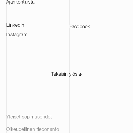
toimittamaan materiaaleja johtaville
Ajankohtaista
akkuvalmistajille eri puolilla Eurooppaa.
LinkedIn
Facebook
Instagram
Takaisin ylös ⬏
Yleiset sopimusehdot
Oikeudellinen tiedonanto