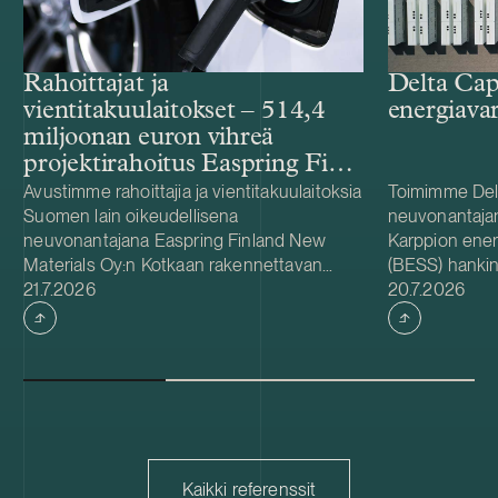
Rahoittajat ja
Delta Cap
vientitakuulaitokset – 514,4
energiava
miljoonan euron vihreä
projektirahoitus Easpring Finland
New Materialsin CAM-
Avustimme rahoittajia ja vientitakuulaitoksia
Toimimme Del
Suomen lain oikeudellisena
neuvonantaja
tehtaalle
neuvonantajana Easpring Finland New
Karppion energ
Materials Oy:n Kotkaan rakennettavan
(BESS) hankin
Julkaistu
Julkaistu
katodiaktiivimateriaalia (CAM) valmistavan
21.7.2026
Energyltä. Del
20.7.2026
tehtaan kehittämiseen ja rakentamiseen
hankkeen yhde
liittyvässä 514,4 miljoonan euron vihreässä
Foundationin
projektirahoituksessa. Lainanottaja
hanke sijaitse
Easpring Finland New Materials on Beijing
on 125 MW / 
Easpring Material Technologyn, Finnish
vastaa hankke
Minerals Groupin ja LG Energy Solutionin
käyttöönotost
omistama yhteisyritys. Rahoituksen myönsi
vuodelle 2027
kuusi kansainvälistä liikepankkia. Société
pitkäaikaisena
Kaikki referenssit