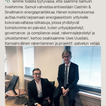
lemme todella tyytyväisiä, että saamme Samulin
”O
riveihimme. Samuli vahvistaa entisestään Castrén &
Snellmanin energiapraktiikkaa. Hänen kokemuksensa
auttaa meitä tarjoamaan energiasektorin yrityksille
kokonaisvaltaisia ratkaisuja, joissa yhdistyvät
toimistomme eri palvelut, kuten yritysjärjestelyt,
governance- ja compliance-asiat, rakennejärjestelyt ja
ulkoistaminen”, kertoo osakkaamme Uwe Uusitalo,
Kansainvälinen rakentaminen ja projektit -palvelun vetäjä.