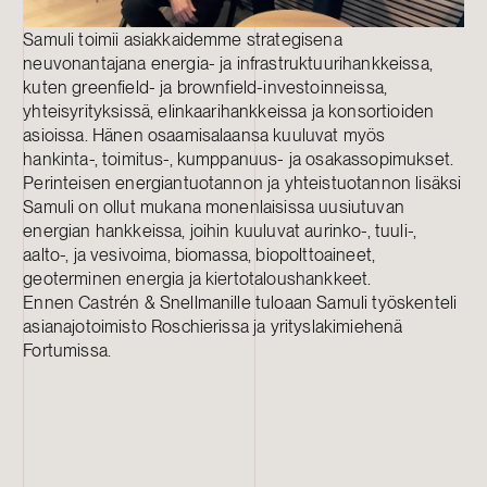
Samuli toimii asiakkaidemme strategisena
neuvonantajana energia- ja infrastruktuurihankkeissa,
kuten greenfield- ja brownfield-investoinneissa,
yhteisyrityksissä, elinkaarihankkeissa ja konsortioiden
asioissa. Hänen osaamisalaansa kuuluvat myös
hankinta-, toimitus-, kumppanuus- ja osakassopimukset.
Perinteisen energiantuotannon ja yhteistuotannon lisäksi
Samuli on ollut mukana monenlaisissa uusiutuvan
energian hankkeissa, joihin kuuluvat aurinko-, tuuli-,
aalto-, ja vesivoima, biomassa, biopolttoaineet,
geoterminen energia ja kiertotaloushankkeet.
Ennen Castrén & Snellmanille tuloaan Samuli työskenteli
asianajotoimisto Roschierissa ja yrityslakimiehenä
Fortumissa.