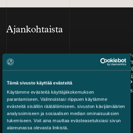
Ajankohtaista
Julkaistu
Julkaistu
3.8.2026
24.7.2026 – Pr
Jarno Tanhuanpää
Chambers
Kauppalehdessä: Korkeamman
Finland 2
lisäarvon liikejuridiikan
Snellmanil
toimeksiannoissa ja
luokitus P
Tämä sivusto käyttää evästeitä
järjestelyissä täytyy olla
kategorias
Käytämme evästeitä käyttäjäkokemuksen
mukana ihminen ja kone
parantamiseen. Valinnoistasi riippuen käytämme
evästeitä sisällön räätälöimiseen, sivuston kävijämäärien
analysoimiseen ja sosiaalisen median ominaisuuksien
tukemiseen. Voit aina muuttaa evästeasetuksiasi sivun
alareunassa olevasta linkistä.