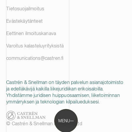
Tietosuojailmoitus
Evästekäytänteet
Eettinen ilmoituskanava
Varoitus kalasteluyrityksistä
communications@castren.fi
Castrén & Snellman on täyden palvelun asianajotoimisto
ja edelläkävijä kaikilla liikejuridiikan erikoisaloilla.
Yhdistämme juridisen huippuosaamisen, liiketoiminnan
ymmärryksen ja teknologian kilpailueduksesi.
MENU
© Castrén & Snellman Attorneys Ltd