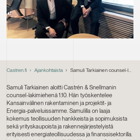
Castren.fi
Ajankohtaista
Samuli Tarkiainen counsel-lakimieheksi Kansainvälinen rakentaminen ja projektit -palveluumme
Samuli Tarkiainen aloitti Castrén & Snellmanin
counsel-lakimiehenä 1.10. Hän työskentelee
Kansainvälinen rakentaminen ja projektit- ja
Energia-palveluissamme. Samulilla on laaja
kokemus teollisuuden hankkeista ja sopimuksista
sekä yrityskaupoista ja rakennejärjestelyistä
erityisesti energiateollisuudessa ja finanssisektorilla.