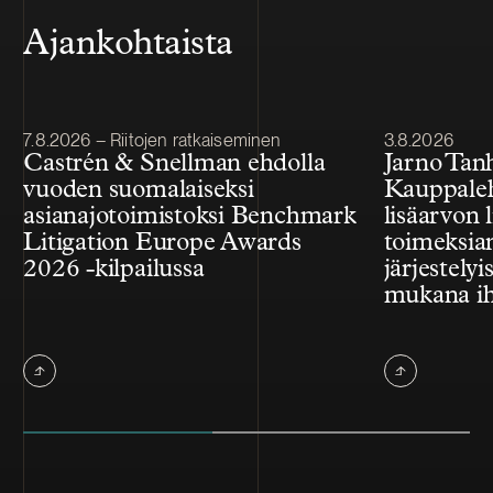
Ajankohtaista
Julkaistu
Julkaistu
7.8.2026 – Riitojen ratkaiseminen
3.8.2026
Castrén & Snellman ehdolla
Jarno Tan
vuoden suomalaiseksi
Kauppale
asianajotoimistoksi Benchmark
lisäarvon l
Litigation Europe Awards
toimeksian
2026 -kilpailussa
järjestelyi
mukana ih