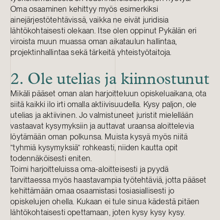
Oma osaaminen kehittyy myös esimerkiksi
ainejärjestötehtävissä, vaikka ne eivät juridisia
lähtökohtaisesti olekaan. Itse olen oppinut Pykälän eri
viroista muun muassa oman aikataulun hallintaa,
projektinhallintaa sekä tärkeitä yhteistyötaitoja.
2. Ole utelias ja kiinnostunut
Mikäli pääset oman alan harjoitteluun opiskeluaikana, ota
siitä kaikki ilo irti omalla aktiivisuudella. Kysy paljon, ole
utelias ja aktiivinen. Jo valmistuneet juristit mielellään
vastaavat kysymyksiin ja auttavat uraansa aloittelevia
löytämään oman polkunsa. Muista kysyä myös niitä
”tyhmiä kysymyksiä” rohkeasti, niiden kautta opit
todennäköisesti eniten.
Toimi harjoitteluissa oma-aloitteisesti ja pyydä
tarvittaessa myös haastavampia työtehtäviä, jotta pääset
kehittämään omaa osaamistasi tosiasiallisesti jo
opiskelujen ohella. Kukaan ei tule sinua kädestä pitäen
lähtökohtaisesti opettamaan, joten kysy kysy kysy.