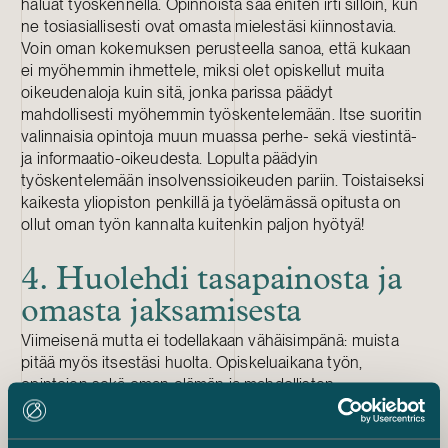
haluat työskennellä. Opinnoista saa eniten irti silloin, kun
ne tosiasiallisesti ovat omasta mielestäsi kiinnostavia.
Voin oman kokemuksen perusteella sanoa, että kukaan
ei myöhemmin ihmettele, miksi olet opiskellut muita
oikeudenaloja kuin sitä, jonka parissa päädyt
mahdollisesti myöhemmin työskentelemään. Itse suoritin
valinnaisia opintoja muun muassa perhe- sekä viestintä-
ja informaatio-oikeudesta. Lopulta päädyin
työskentelemään insolvenssioikeuden pariin. Toistaiseksi
kaikesta yliopiston penkillä ja työelämässä opitusta on
ollut oman työn kannalta kuitenkin paljon hyötyä!
4. Huolehdi tasapainosta ja
omasta jaksamisesta
Viimeisenä mutta ei todellakaan vähäisimpänä: muista
pitää myös itsestäsi huolta. Opiskeluaikana työn,
opintojen sekä oman elämän ja mahdollisten
opiskelijarientojen yhdistäminen voi olla hyvin haastavaa.
Tee rohkeasti itsesi ja oman jaksamisesi kannalta oikeita