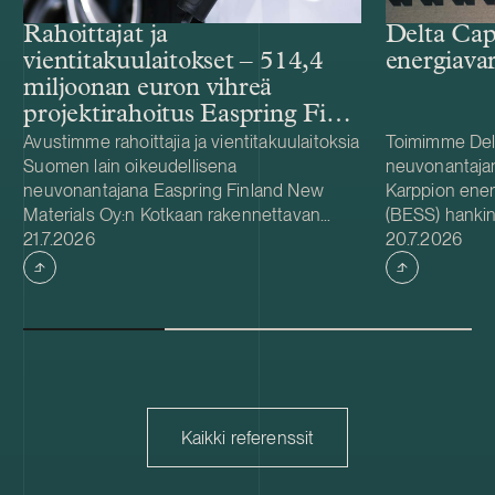
Rahoittajat ja
Delta Cap
vientitakuulaitokset – 514,4
energiava
miljoonan euron vihreä
projektirahoitus Easpring Finland
New Materialsin CAM-
Avustimme rahoittajia ja vientitakuulaitoksia
Toimimme Del
Suomen lain oikeudellisena
neuvonantaja
tehtaalle
neuvonantajana Easpring Finland New
Karppion energ
Materials Oy:n Kotkaan rakennettavan
(BESS) hankin
Julkaistu
Julkaistu
katodiaktiivimateriaalia (CAM) valmistavan
21.7.2026
Energyltä. Del
20.7.2026
tehtaan kehittämiseen ja rakentamiseen
hankkeen yhde
liittyvässä 514,4 miljoonan euron vihreässä
Foundationin
projektirahoituksessa. Lainanottaja
hanke sijaitse
Easpring Finland New Materials on Beijing
on 125 MW / 
Easpring Material Technologyn, Finnish
vastaa hankke
Minerals Groupin ja LG Energy Solutionin
käyttöönotost
omistama yhteisyritys. Rahoituksen myönsi
vuodelle 2027
kuusi kansainvälistä liikepankkia. Société
pitkäaikaisena
Kaikki referenssit
Générale toimi taloudellisena
Capacity on sv
neuvonantajana ja valtuutettuna
akkuvarastojär