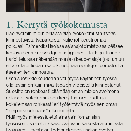
1. Kerrytä työkokemusta
Hae avoimin mielin erilaista alan työkokemusta itseäsi
kiinnostavista työpaikoista. Kulje rohkeasti omaa
polkuasi. Esimerkiksi isoissa asianajotoimistoissa pääsee
keskivaiheen knowledge management- tai legal trainee -
harjoitteluissa näkemään monia oikeudenaloja, jos tuntuu
siltä, että ei tiedä mikä oikeudenala opintojen perusteella
itseä eniten kiinnostaa.
Oma suosikkioikeudenala voi myös käytännön työssä
olla täysin eri kuin mikä itseä on yliopistolla kiinnostanut.
Suosittelen rohkeasti pitämään oman mielen avoimena
erilaisen työkokemuksen kerryttämisen osalta ja
kokeilemaan rohkeasti eri työtehtäviä myös sen oman
“lempioikeudenalan” ulkopuolelta.
Pidä myös mielessä, että aina vain “oman alan”
työkokemus ei ole ratkaisevaa, vaan kaikesta aiemmasta
työkokemuksesta on todennäköisesti paljon hyötyä.