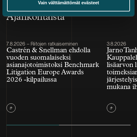
Vain välttämättömät evästeet
Ajankohtaista
Julkaistu
Julkaistu
7.8.2026 – Riitojen ratkaiseminen
3.8.2026
Castrén & Snellman ehdolla
Jarno Tan
vuoden suomalaiseksi
Kauppale
asianajotoimistoksi Benchmark
lisäarvon l
Litigation Europe Awards
toimeksian
2026 -kilpailussa
järjestelyi
mukana ih