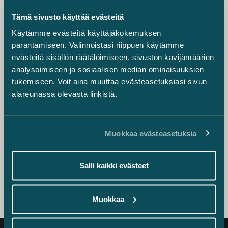
valintoja. Tarvittaessa jätä esimerkiksi työssäoloajalta
joitakin kursseja suoritettavaksi myöhemmässä
Tämä sivusto käyttää evästeitä
vaiheessa.
Käytämme evästeitä käyttäjäkokemuksen
Hanki omasta mielestäsi sopiva määrä työkokemusta
parantamiseen. Valinnoistasi riippuen käytämme
opiskelujen ohessa. Älä vertaa itseäsi muihin, vaan
kuuntele omaa jaksamistasi ja kulje rohkeasti omaa
evästeitä sisällön räätälöimiseen, sivuston kävijämäärien
polkuasi. Töitä ehtii tekemään valmistumisen jälkeenkin ja
analysoimiseen ja sosiaalisen median ominaisuuksien
opiskeluaika on ainutlaatuinen kokemus, josta kannattaa
tukemiseen. Voit aina muuttaa evästeasetuksiasi sivun
ottaa kaikki ilo irti!
alareunassa olevasta linkistä.
Sara Laitinen
Muokkaa evästeasetuksia
Senior Associate
+358 44 528 0695
sara.laitinen@castren.fi
Salli kaikki evästeet
Muokkaa