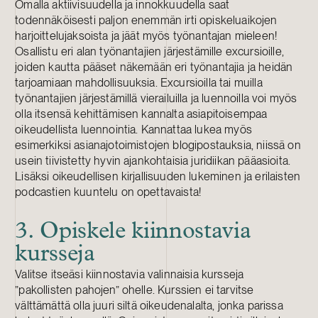
Omalla aktiivisuudella ja innokkuudella saat
todennäköisesti paljon enemmän irti opiskeluaikojen
harjoittelujaksoista ja jäät myös työnantajan mieleen!
Osallistu eri alan työnantajien järjestämille excursioille,
joiden kautta pääset näkemään eri työnantajia ja heidän
tarjoamiaan mahdollisuuksia. Excursioilla tai muilla
työnantajien järjestämillä vierailuilla ja luennoilla voi myös
olla itsensä kehittämisen kannalta asiapitoisempaa
oikeudellista luennointia. Kannattaa lukea myös
esimerkiksi asianajotoimistojen blogipostauksia, niissä on
usein tiivistetty hyvin ajankohtaisia juridiikan pääasioita.
Lisäksi oikeudellisen kirjallisuuden lukeminen ja erilaisten
podcastien kuuntelu on opettavaista!
3. Opiskele kiinnostavia
kursseja
Valitse itseäsi kiinnostavia valinnaisia kursseja
”pakollisten pahojen” ohelle. Kurssien ei tarvitse
välttämättä olla juuri siltä oikeudenalalta, jonka parissa