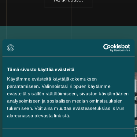
Uusimmat referenssit
Tämä sivusto käyttää evästeitä
Käytämme evästeitä käyttäjäkokemuksen
parantamiseen. Valinnoistasi riippuen käytämme
evästeitä sisällön räätälöimiseen, sivuston kävijämäärien
analysoimiseen ja sosiaalisen median ominaisuuksien
tukemiseen. Voit aina muuttaa evästeasetuksiasi sivun
alareunassa olevasta linkistä.
Rahoittajat ja
Delta Cap
vientitakuulaitokset – 514,4
energiava