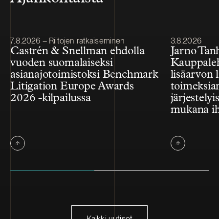
Julkaistu
Julkaistu
7.8.2026 – Riitojen ratkaiseminen
3.8.2026
Castrén & Snellman ehdolla
Jarno Tan
vuoden suomalaiseksi
Kauppale
asianajotoimistoksi Benchmark
lisäarvon l
Litigation Europe Awards
toimeksian
2026 -kilpailussa
järjestelyi
mukana ih
Kaikki uutiset