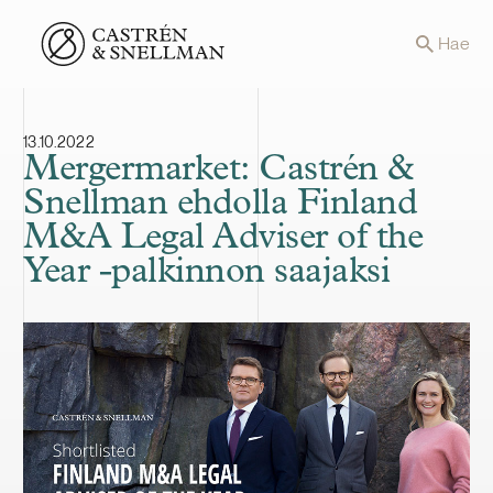
Front page
Hae
13.10.2022
Mergermarket: Castrén &
Snellman ehdolla Finland
M&A Legal Adviser of the
Year -palkinnon saajaksi