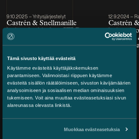
Julkaistu
Julkaistu
9.10.2025 – Yritysjärjestelyt
12.9.2024 – R
Castrén & Snellmanille
Castrén &
huippuluokitukset IFLR1000
huippulu
Financial & Corporate 2025 -
Financial
julkaisussa
julkaisuss
Tämä sivusto käyttää evästeitä
Käytämme evästeitä käyttäjäkokemuksen
parantamiseen. Valinnoistasi riippuen käytämme
evästeitä sisällön räätälöimiseen, sivuston kävijämäärien
analysoimiseen ja sosiaalisen median ominaisuuksien
tukemiseen. Voit aina muuttaa evästeasetuksiasi sivun
alareunassa olevasta linkistä.
Kaikki uutiset
Muokkaa evästeasetuksia