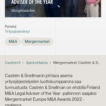
Palvelut
Yritysjärjestelyt
Tags
M&A
Mergermarket
Castren.fi
Ajankohtaista
Mergermarket: Castrén & Snellman ehdolla Finland M&A Legal Adviser of the Year -palkinnon saajaksi
Castrén & Snellmanin johtava asema
yritysjärjestelyiden luottokumppanina saa
tunnustusta. Castrén & Snellman on ehdolla Finland
M&A Legal Adviser of the Year -palkinnon saajaksi
Mergermarket Europe M&A Awards 2022 -
gaalassa.