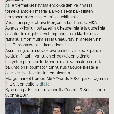
ergermarket käyttää ehdokkaiden valinnassa
M
toimeksiantojen määriä ja arvoja sekä paikallisten
neuvonantajien maakohtaisia luokituksia.
Vuosittain järjestettävä Mergermarket Europe M&A
Awards -kilpailu nostaa esiin oikeudellisia ja taloudellisia
asiantuntijoita, jotka ovat tarjonneet asiakkaille luovia
ratkaisuja monimutkaisiin ja uraauurtaviin järjestelyihin
niin Euroopassa kuin kansallisestikin.
Asiantuntijoista muodostuva paneeli valitsee kilpailun
voittajat finaaliin valittujen ehdokkaiden pitämien
esitysten perusteella. Menetelmällä varmistetaan, että
palkinto on riippumaton tunnustus taloudellisesta ja
oikeudellisesta asiantuntemuksesta.
Mergermarket Europe M&A Awards 2022 -palkintogaalan
finalistit on esitelty
täällä
.
Kyseinen palkinto on myönnetty Castrén & Snellmanille
vuonna 2017.