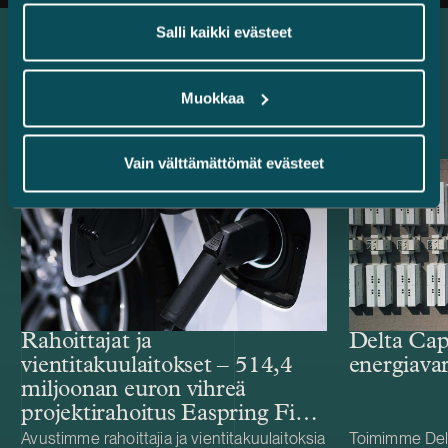
Salli kaikki evästeet
Uusimmat referenssit
Muokkaa
Vain välttämättömät evästeet
Rahoittajat ja
Delta Cap
vientitakuulaitokset – 514,4
energiava
miljoonan euron vihreä
projektirahoitus Easpring Finland
New Materialsin CAM-
Avustimme rahoittajia ja vientitakuulaitoksia
Toimimme Del