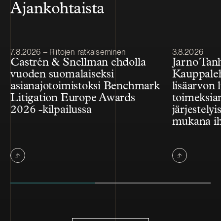
Ajankohtaista
Julkaistu
Julkaistu
7.8.2026 – Riitojen ratkaiseminen
3.8.2026
Castrén & Snellman ehdolla
Jarno Tan
vuoden suomalaiseksi
Kauppale
asianajotoimistoksi Benchmark
lisäarvon l
Litigation Europe Awards
toimeksian
2026 -kilpailussa
järjestelyi
mukana ih