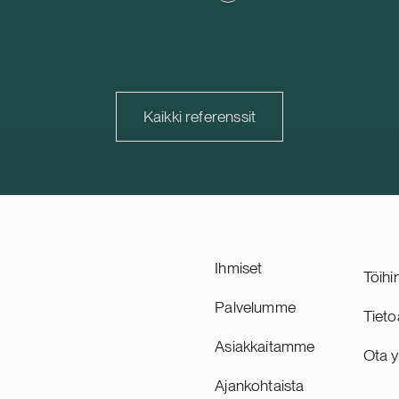
ioga Family Foundationin
johtava päivittäistavarakaup
rppion BESS-hanke sijaitsee
vähittäiskauppakiinteistöihin
a sen kapasiteetti on 125 MW
kiinteistöyhtiö, jonka kiintei
 Delta Capacity vastaa
kuuluu 278 kohdetta Ruotsi
ppukehityksestä ja
Suomessa. Suomi on Trophil
sta, joka on suunniteltu
kehittyvä ja strategisesti tä
Kaikki referenssit
27, sekä toimii hankkeen
markkina, ja sen osuus yhti
ena hankekehittäjänä. Delta
vuokratuotoista ja kiinteistö
 sveitsiläinen suurten
on noin 30 prosenttia.
järjestelmien kehittäjä.
hvistaa Delta Capacityn
hjoismaista portfoliota.
Ihmiset
Töihi
Palvelumme
Tieto
Asiakkaitamme
Ota y
Ajankohtaista