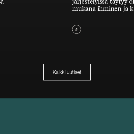
sa
järjestelyissä täytyy ol
mukana ihminen ja 
Kaikki uutiset