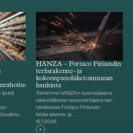
HANZA – Fortaco Finlandin
n
teräsrakenne- ja
kokoonpanoliiketoiminnan
enrahoitus
hankinta
(publ)
Toimimme HANZA:n suomalaisena
oikeudellisena neuvonantajana sen
kun
hankkiessa Fortaco Finlandin
stösalkku
teräsrakenne- ja
Julkaistu
äryhtiöiden
kokoonpanoliiketoiminnat. Järjestely
15.7.2026
hjoismaiden
toteutetaan liiketoiminta- ja