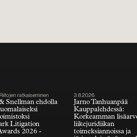
Julkaistu
Riitojen ratkaiseminen
3.8.2026
& Snellman ehdolla
Jarno Tanhuanpää
uomalaiseksi
Kauppalehdessä:
toimistoksi
Korkeamman lisäarv
k Litigation
liikejuridiikan
Awards 2026 -
toimeksiannoissa ja