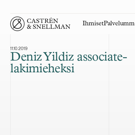
Ihmiset
Palvelumm
Front page
11.10.2019
Deniz Yildiz associate-
lakimieheksi