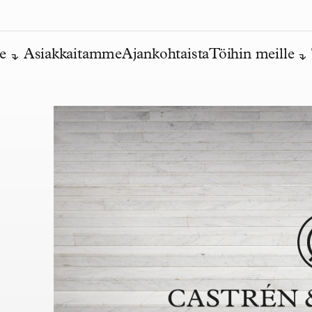
e
Asiakkaitamme
Ajankohtaista
Töihin meille