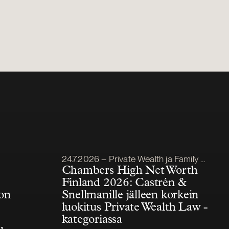
Julkaistu
24.7.2026 – Private Wealth ja Family Office
Chambers High Net Worth
Finland 2026: Castrén &
on
Snellmanille jälleen korkein
luokitus Private Wealth Law -
kategoriassa