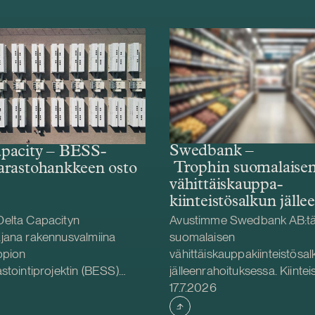
Swedbank –
pacity – BESS-
Trophin suomalaise
arastohankkeen osto
vähittäiskauppa­­­­­
kiinteistösalkun jälle
elta Capacityn
Avustimme Swedbank AB:tä 
jana rakennusvalmiina
suomalaisen
ppion
vähittäiskauppakiinteistösal
stointiprojektin (BESS)
jälleenrahoituksessa. Kiintei
Julkaistu
 Helios Nordic Energyltä.
on Trophin suomalaisten tyt
17.7.2026
ity toteuttaa hankkeen
omistuksessa. Trophi on Po