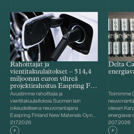
Rahoittajat ja
Delta Ca
vientitakuulaitokset – 514,4
energiav
miljoonan euron vihreä
projektirahoitus Easpring Finland
New Materialsin CAM-
Avustimme rahoittajia ja
Toimimme D
tehtaalle
vientitakuulaitoksia Suomen lain
neuvonanta
oikeudellisena neuvonantajana
olevan Kar
Easpring Finland New Materials Oy:n
energiavara
Julkaistu
Julkaistu
Kotkaan rakennettavan
21.7.2026
hankinnassa
20.7.2026
katodiaktiivimateriaalia (CAM)
Delta Capac