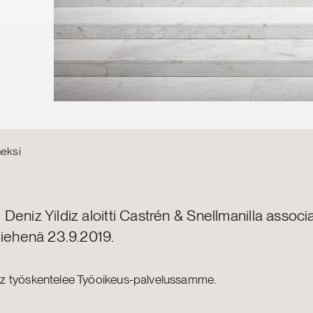
heksi
eniz Yildiz aloitti Castrén & Snellmanilla associ
miehenä 23.9.2019.
iz työskentelee Työoikeus-palvelussamme.