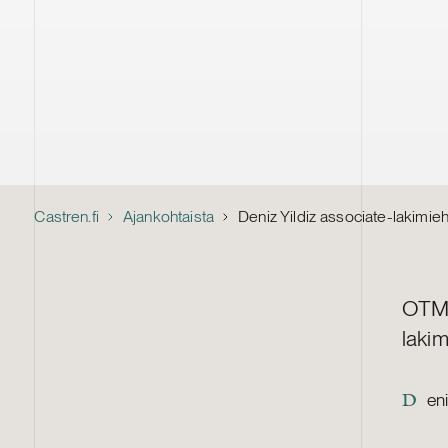
Castren.fi
Ajankohtaista
Deniz Yildiz associate-lakimie
OTM D
laki
en
D