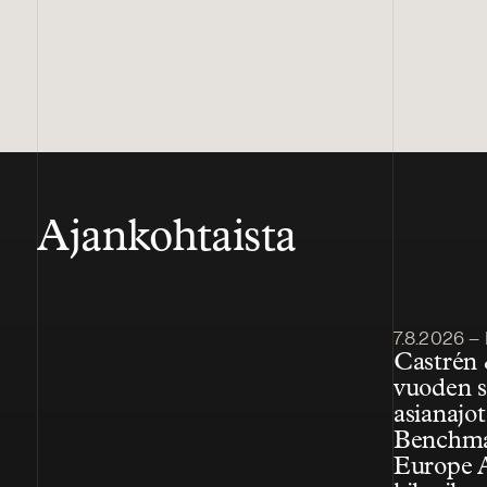
Ajankohtaista
Julkaistu
7.8.2026 – 
Castrén 
vuoden s
asianajo
Benchmar
Europe 