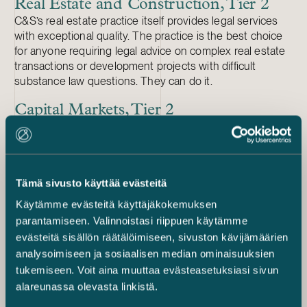
Real Estate and Construction, Tier 2
C&S’s real estate practice itself provides legal services
with exceptional quality. The practice is the best choice
for anyone requiring legal advice on complex real estate
transactions or development projects with difficult
substance law questions. They can do it.
Capital Markets, Tier 2
They have a no-nonsense approach which is based on
extensive experience dealing with their counterpart on
an almost weekly basis.
Tämä sivusto käyttää evästeitä
Maritime and Transport, Tier 2
Rickard Langenskiöld and Jerker Pitkänen both display
Käytämme evästeitä käyttäjäkokemuksen
tremendous experience and problem-solving skills in
parantamiseen. Valinnoistasi riippuen käytämme
complex shipping and maritime law issues.
evästeitä sisällön räätälöimiseen, sivuston kävijämäärien
analysoimiseen ja sosiaalisen median ominaisuuksien
tukemiseen. Voit aina muuttaa evästeasetuksiasi sivun
alareunassa olevasta linkistä.