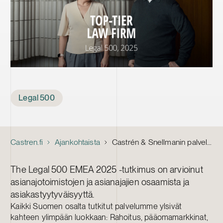
Tags
Legal 500
Castren.fi
Ajankohtaista
Castrén & Snellmanin palvelut kärkisijoilla Legal 500:n tutkimuksessa: “Top expertise, straightforward approach to essential issues, no legal jargon.”
The Legal 500 EMEA 2025 -tutkimus on arvioinut
asianajotoimistojen ja asianajajien osaamista ja
asiakastyytyväisyyttä.
Kaikki Suomen osalta tutkitut palvelumme ylsivät
kahteen ylimpään luokkaan: Rahoitus, pääomamarkkinat,