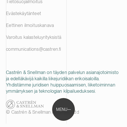
Tietosuojailmoitus
Evästekäytänteet
Eettinen ilmoituskanava
Varoitus kalasteluyrityksistä
communications@castren.fi
Castrén & Snellman on täyden palvelun asianajotoimisto
ja edelläkävijä kaikilla liikejuridiikan erikoisaloilla.
Yhdistämme juridisen huippuosaamisen, liiketoiminnan
ymmärryksen ja teknologian kilpailueduksesi.
MENU
© Castrén & Snellman Attorneys Ltd