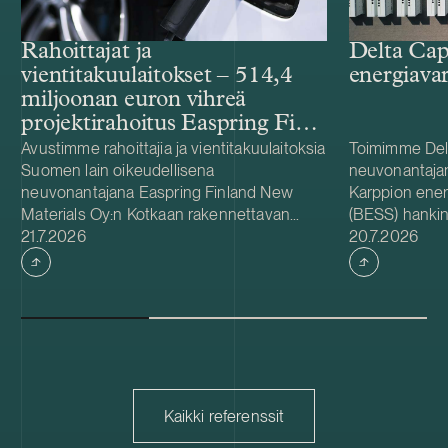
Rahoittajat ja
Delta Cap
vientitakuulaitokset – 514,4
energiava
miljoonan euron vihreä
projektirahoitus Easpring Finland
New Materialsin CAM-
Avustimme rahoittajia ja vientitakuulaitoksia
Toimimme Del
Suomen lain oikeudellisena
neuvonantaja
tehtaalle
neuvonantajana Easpring Finland New
Karppion energ
Materials Oy:n Kotkaan rakennettavan
(BESS) hankin
Julkaistu
Julkaistu
katodiaktiivimateriaalia (CAM) valmistavan
21.7.2026
Energyltä. Del
20.7.2026
tehtaan kehittämiseen ja rakentamiseen
hankkeen yhde
liittyvässä 514,4 miljoonan euron vihreässä
Foundationin
projektirahoituksessa. Lainanottaja
hanke sijaitse
Easpring Finland New Materials on Beijing
on 125 MW / 
Easpring Material Technologyn, Finnish
vastaa hankke
Minerals Groupin ja LG Energy Solutionin
käyttöönotost
omistama yhteisyritys. Rahoituksen myönsi
vuodelle 2027
kuusi kansainvälistä liikepankkia. Société
pitkäaikaisena
Kaikki referenssit
Générale toimi taloudellisena
Capacity on sv