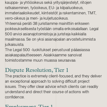
kauppa- ja yhtiöoikeus sekä yritysjärjestelyt, riitojen
ratkaiseminen, työoikeus, EU- ja kilpailuoikeus,
immateriaalioikeudet, kiinteistöt ja rakentaminen, TMT,
vero-oikeus ja meri- ja kuljetusoikeus.
Yhteensä peräti 38 juristiamme mainittiin erikseen
poikkeuksellisesta työstään omalla erikoisalallaan. Legal
500 arvioi asianajotoimistoja ja juristeja kaikkialla
maailmassa. Se on yksi asianajoalan arvostetuimmista
julkaisuista.
The Legal 500 -luokitukset perustuvat pääasiassa
asiakaspalautteeseen. Asiakkaamme sanoivat
toimistostamme muun muassa seuraavaa:
Dispute Resolution, Tier 1
The practice is extremely client-focused, and they deliver
an exceptional approach to solving difficult project
issues. They offer clear advice which clients can readily
understand and direct their course of actions with
confidence.