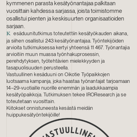
kymmenen parasta kesätyönantajaa palkitaan
vuosittain kahdessa sarjassa, joista toimistomme
osallistui pienten ja keskisuurten organisaatioiden
sarjaan.
esäduunitutkimus toteutettiin kesätyökauden aikana,
K
ja siihen osallistui 243 kesätyönantajaa. Työntekijöiden
arvioita tutkimuksessa kertyi yhteensä 11 467. Työnantajia
arvioitiin muun muassa työnhakuprosessin,
perehdytyksen, työtehtävien mielekkyyden ja
tasapuolisuuden perusteella.
Vastuullinen kesäduuni on Oikotie Työpaikkojen
luotsaama kampanja, joka haastaa työnantajat tarjoamaan
14–29-vuotiaille nuorille enemmän ja laadukkaampia
kesätyöpaikkoja. Tutkimuksen tekee IROResearch ja se
toteutetaan vuosittain.
Kiitokset onnistuneesta kesästä meidän
huippukesätyöntekijöille!