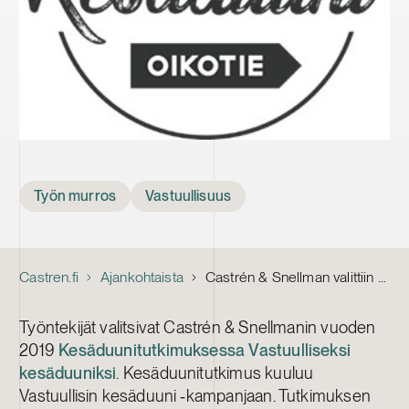
Tags
Työn murros
Vastuullisuus
Castren.fi
Ajankohtaista
Castrén & Snellman valittiin vastuulliseksi kesätyönantajaksi
Työntekijät valitsivat Castrén & Snellmanin vuoden
2019
Kesäduunitutkimuksessa
Vastuulliseksi
kesäduuniksi
. Kesäduunitutkimus kuuluu
Vastuullisin kesäduuni ‑kampanjaan. Tutkimuksen