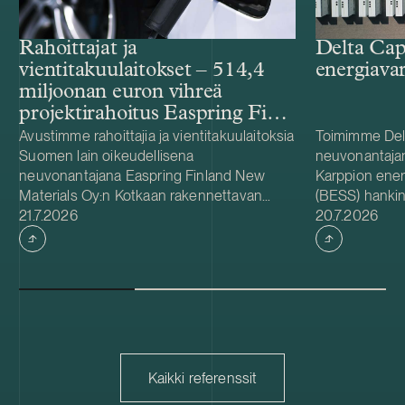
Rahoittajat ja
Delta Cap
vientitakuulaitokset – 514,4
energiava
miljoonan euron vihreä
projektirahoitus Easpring Finland
New Materialsin CAM-
Avustimme rahoittajia ja vientitakuulaitoksia
Toimimme Del
Suomen lain oikeudellisena
neuvonantaja
tehtaalle
neuvonantajana Easpring Finland New
Karppion energ
Materials Oy:n Kotkaan rakennettavan
(BESS) hankin
Julkaistu
Julkaistu
katodiaktiivimateriaalia (CAM) valmistavan
21.7.2026
Energyltä. Del
20.7.2026
tehtaan kehittämiseen ja rakentamiseen
hankkeen yhde
liittyvässä 514,4 miljoonan euron vihreässä
Foundationin
projektirahoituksessa. Lainanottaja
hanke sijaitse
Easpring Finland New Materials on Beijing
on 125 MW / 
Easpring Material Technologyn, Finnish
vastaa hankke
Minerals Groupin ja LG Energy Solutionin
käyttöönotost
omistama yhteisyritys. Rahoituksen myönsi
vuodelle 2027
kuusi kansainvälistä liikepankkia. Société
pitkäaikaisena
Kaikki referenssit
Générale toimi taloudellisena
Capacity on sv