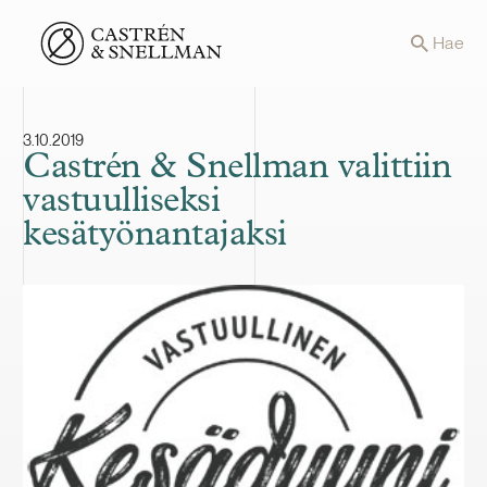
Front page
Hae
3.10.2019
Castrén & Snellman valittiin
vastuulliseksi
kesätyönantajaksi