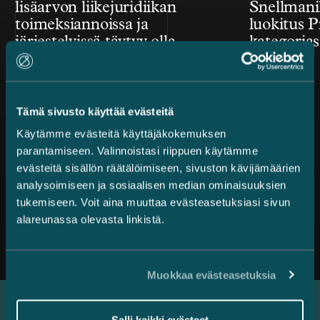
lisäarvon liikejuridiikan
Snellmanil
toimeksiannoissa ja
luokitus P
järjestelyissä täytyy olla
kategorias
mukana ihminen ja kone
Tämä sivusto käyttää evästeitä
Käytämme evästeitä käyttäjäkokemuksen
parantamiseen. Valinnoistasi riippuen käytämme
evästeitä sisällön räätälöimiseen, sivuston kävijämäärien
analysoimiseen ja sosiaalisen median ominaisuuksien
tukemiseen. Voit aina muuttaa evästeasetuksiasi sivun
Kaikki uutiset
alareunassa olevasta linkistä.
Muokkaa evästeasetuksia