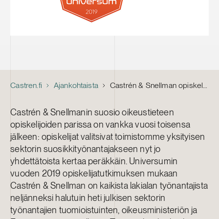
Castren.fi
Ajankohtaista
Castrén & Snellman opiskelijoiden suosikkiasianajotoimisto jo yhdettätoista kertaa
Castrén & Snellmanin suosio oikeustieteen
opiskelijoiden parissa on vankka vuosi toisensa
jälkeen: opiskelijat valitsivat toimistomme yksityisen
sektorin suosikkityönantajakseen nyt jo
yhdettätoista kertaa peräkkäin. Universumin
vuoden 2019 opiskelijatutkimuksen mukaan
Castrén & Snellman on kaikista lakialan työnantajista
neljänneksi halutuin heti julkisen sektorin
työnantajien tuomioistuinten, oikeusministeriön ja