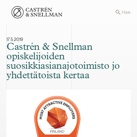
Front page
Hae
17.5.2019
Castrén & Snellman
opiskelijoiden
suosikkiasianajotoimisto jo
yhdettätoista kertaa