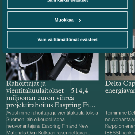
Salli kaikki evästeet
Uusimmat referenssit
Muokkaa
Vain välttämättömät evästeet
Rahoittajat ja
Delta Cap
vientitakuulaitokset – 514,4
energiava
miljoonan euron vihreä
projektirahoitus Easpring Finland
New Materialsin CAM-
Avustimme rahoittajia ja vientitakuulaitoksia
Toimimme Del
Suomen lain oikeudellisena
neuvonantaja
tehtaalle
neuvonantajana Easpring Finland New
Karppion energ
Materials Oy:n Kotkaan rakennettavan
(BESS) hankin