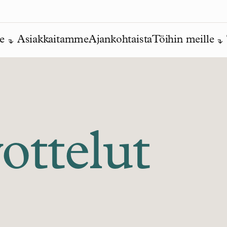
e
Asiakkaitamme
Ajankohtaista
Töihin meille
ttelut