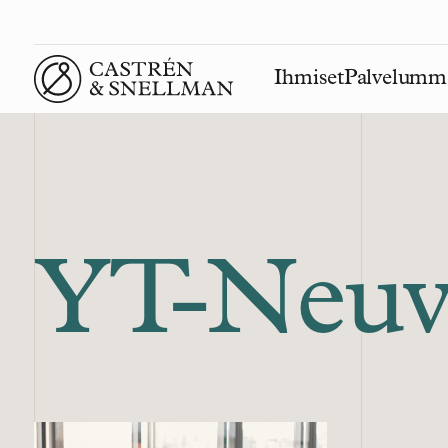
Ihmiset
Palvelumm
Front page
YT-Neuvo