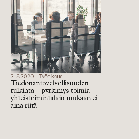
21.8.2020 – Työoikeus
Tiedonantovelvollisuuden
tulkinta – pyrkimys toimia
yhteistoimintalain mukaan ei
aina riitä