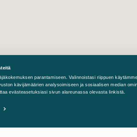
teitä
äjäkokemuksen parantamiseen. Valinnoistasi riippuen käytämme
sivuston kävijämäärien analysoimiseen ja sosiaalisen median omi
taa evästeasetuksiasi sivun alareunassa olevasta linkistä.