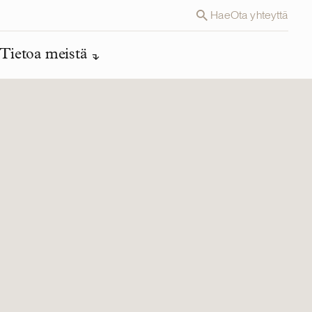
Hae
Ota yhteyttä
Tietoa meistä