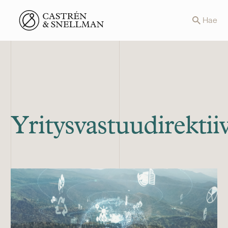
Front page
Hae
Yritysvastuudirektiiv