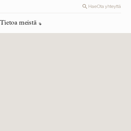
Hae
Ota yhteyttä
Tietoa meistä