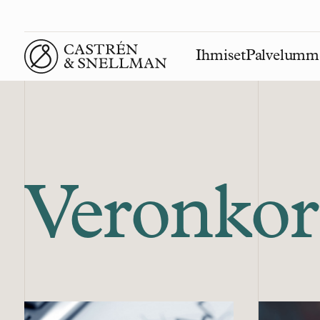
Ihmiset
Palvelumm
Front page
Veronkor