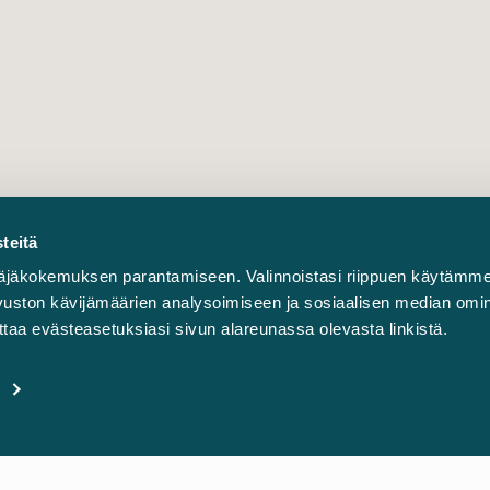
teitä
äjäkokemuksen parantamiseen. Valinnoistasi riippuen käytämme
sivuston kävijämäärien analysoimiseen ja sosiaalisen median omi
taa evästeasetuksiasi sivun alareunassa olevasta linkistä.