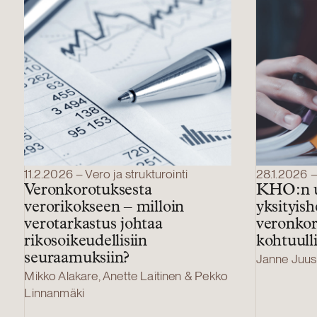
11.2.2026 – Vero ja strukturointi
28.1.2026 – 
Veronkorotuksesta
KHO:n u
verorikokseen – milloin
yksityish
verotarkastus johtaa
veronkor
rikosoikeudellisiin
kohtuull
seuraamuksiin?
Janne Juus
Mikko Alakare, Anette Laitinen & Pekko
Linnanmäki