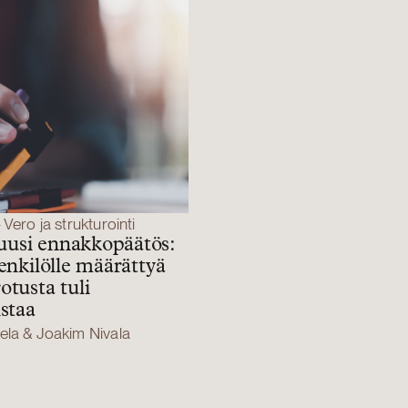
Vero ja strukturointi
usi ennakkopäätös:
enkilölle määrättyä
otusta tuli
istaa
ela & Joakim Nivala