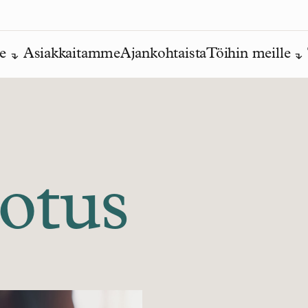
e
Asiakkaitamme
Ajankohtaista
Töihin meille
otus