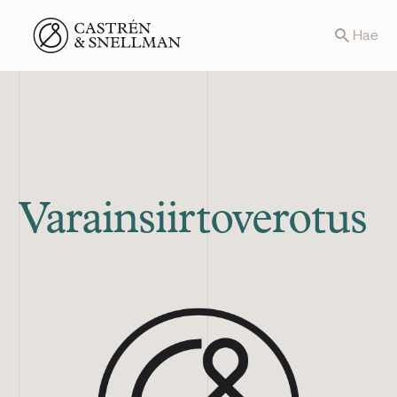
Front page
Hae
Varainsiirtoverotus